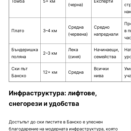
Томба
5+ км
Експерти
(черна)
ст
на
Пр
Средна
Средно
Плато
3–4 км
в 
(червена)
напреднали
ча
Бъндеришка
Лека
Начинаещи,
На
2–3 км
поляна
(синя)
семейства
ур
Ски път
Всички
Ум
12+ км
Средна
Банско
нива
уч
Инфраструктура: лифтове,
снегорези и удобства
Достъпът до ски пистите в Банско е улеснен
благодарение на модерната инфраструктура, която