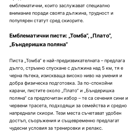
емблематични, които заслужават специално
внимание поради своята дължина, трудност и
популярен статут сред скиорите.
Емблематични писти: „Томба“, „Плато“,
„Бъндеришка поляна“
Писта „Томба“ е най-предизвикателната – предлага
дълго, стръмно спускане с дължина над 5 км, тя е
черна пътека, изискваща високо ниво на умения и
добра физическа подготовка. За по-спокойни
карачи, пистите около „Плато“ и „Бъндеришка
поляна“ са предпочитан избор – те са сечения сини и
червени трасета, подходящи за семейства и средно
напреднали скиори. Тези места съчетават удобен
достъп, съоръжения и същевременно предлагат
чудесни условия за тренировки и релакс.