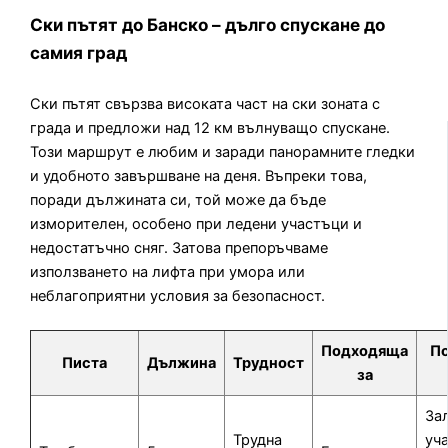
Ски пътят до Банско – дълго спускане до
самия град
Ски пътят свързва високата част на ски зоната с
града и предложи над 12 км вълнуващо спускане.
Този маршрут е любим и заради панорамните гледки
и удобното завършване на деня. Въпреки това,
поради дължината си, той може да бъде
изморителен, особено при ледени участъци и
недостатъчно сняг. Затова препоръчваме
използването на лифта при умора или
неблагоприятни условия за безопасност.
Подходяща
П
Писта
Дължина
Трудност
за
За
Трудна
уч