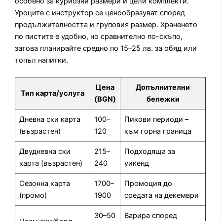
особено за куриозни размери и цели комплекти.
Уроците с инструктор се ценообразуват според
продължителността и груповия размер. Храненето
по пистите е удобно, но сравнително по-скъпо,
затова планирайте средно по 15–25 лв. за обяд или
топъл напитки.
Цена
Допълнителни
Тип карта/услуга
(BGN)
бележки
Дневна ски карта
100–
Пикови периоди –
(възрастен)
120
към горна граница
Двудневна ски
215–
Подходяща за
карта (възрастен)
240
уикенд
Сезонна карта
1700–
Промоция до
(промо)
1900
средата на декември
30–50
Варира според