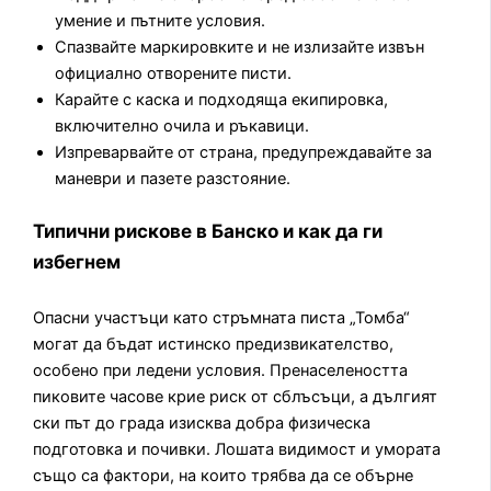
умение и пътните условия.
Спазвайте маркировките и не излизайте извън
официално отворените писти.
Карайте с каска и подходяща екипировка,
включително очила и ръкавици.
Изпреварвайте от страна, предупреждавайте за
маневри и пазете разстояние.
Типични рискове в Банско и как да ги
избегнем
Опасни участъци като стръмната писта „Томба“
могат да бъдат истинско предизвикателство,
особено при ледени условия. Пренаселеността
пиковите часове крие риск от сблъсъци, а дългият
ски път до града изисква добра физическа
подготовка и почивки. Лошата видимост и умората
също са фактори, на които трябва да се обърне