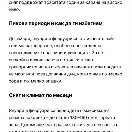
сняг поддържат трасетата годни за каране на високо
ниво.
Пикови периоди и как да ги избегнем
Декември, януари и февруари се отличават с най-
голямо натоварване, особено през коледно-
новогодишните празници и уикендите. За по-
спокойно изживяване и по-ниски цени е
препоръчително да пътувате в началото или средата
на март или през делнични дни, когато има по-малко
хора и по-малко опашки.
Сняг и климат по месеци
Януари и февруари са периодите с максимална
снежна покривка – до около 180–190 см в горната
зона. Декември често разчита на изкуствен сняг за
стартиране на сезона, докато март и април носят