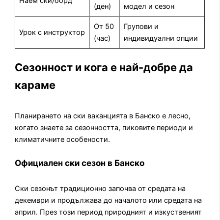
Наем ски/борд
(ден)
модел и сезон
От 50
Групови и
Урок с инструктор
(час)
индивидуални опции
Сезонност и кога е най-добре да
караме
Планирането на ски ваканцията в Банско е лесно,
когато знаете за сезонността, пиковите периоди и
климатичните особености.
Официален ски сезон в Банско
Ски сезонът традиционно започва от средата на
декември и продължава до началото или средата на
април. През този период природният и изкуственият