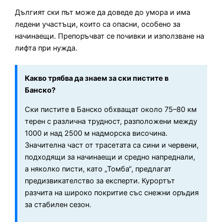
Дългият ски път може да доведе до умора и има
ледени участъци, които са опасни, особено за
начинаещи. Препоръчват се почивки и използване на
лифта при нужда.
Какво трябва да знаем за ски пистите в
Банско?
Ски пистите в Банско обхващат около 75–80 км
терен с различна трудност, разположени между
1000 и над 2500 м надморска височина.
Значителна част от трасетата са сини и червени,
подходящи за начинаещи и средно напреднали,
а няколко писти, като „Томба“, предлагат
предизвикателство за експерти. Курортът
разчита на широко покритие със снежни оръдия
за стабилен сезон.