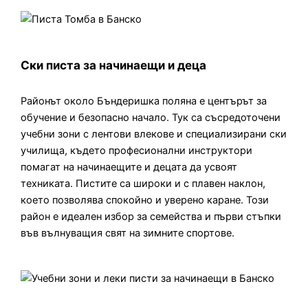
Ски писта за начинаещи и деца
Районът около Бъндеришка поляна е центърът за
обучение и безопасно начало. Тук са съсредоточени
учебни зони с лентови влекове и специализирани ски
училища, където професионални инструктори
помагат на начинаещите и децата да усвоят
техниката. Пистите са широки и с плавен наклон,
което позволява спокойно и уверено каране. Този
район е идеален избор за семейства и първи стъпки
във вълнуващия свят на зимните спортове.