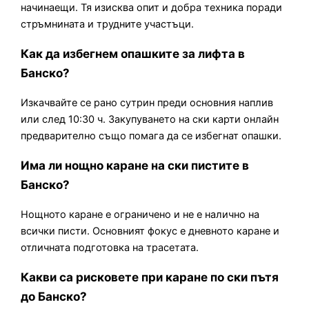
начинаещи. Тя изисква опит и добра техника поради
стръмнината и трудните участъци.
Как да избегнем опашките за лифта в
Банско?
Изкачвайте се рано сутрин преди основния наплив
или след 10:30 ч. Закупуването на ски карти онлайн
предварително също помага да се избегнат опашки.
Има ли нощно каране на ски пистите в
Банско?
Нощното каране е ограничено и не е налично на
всички писти. Основният фокус е дневното каране и
отличната подготовка на трасетата.
Какви са рисковете при каране по ски пътя
до Банско?