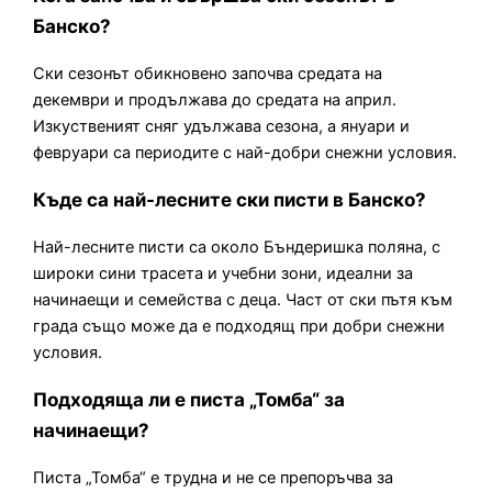
Банско?
Ски сезонът обикновено започва средата на
декември и продължава до средата на април.
Изкуственият сняг удължава сезона, а януари и
февруари са периодите с най-добри снежни условия.
Къде са най-лесните ски писти в Банско?
Най-лесните писти са около Бъндеришка поляна, с
широки сини трасета и учебни зони, идеални за
начинаещи и семейства с деца. Част от ски пътя към
града също може да е подходящ при добри снежни
условия.
Подходяща ли е писта „Томба“ за
начинаещи?
Писта „Томба“ е трудна и не се препоръчва за