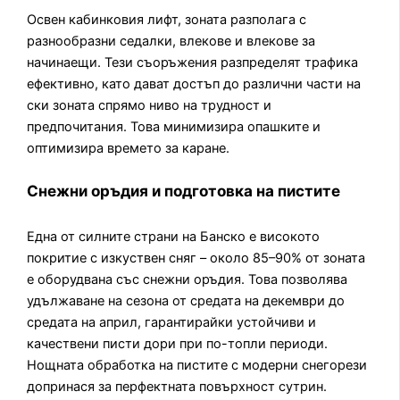
Освен кабинковия лифт, зоната разполага с
разнообразни седалки, влекове и влекове за
начинаещи. Тези съоръжения разпределят трафика
ефективно, като дават достъп до различни части на
ски зоната спрямо ниво на трудност и
предпочитания. Това минимизира опашките и
оптимизира времето за каране.
Снежни оръдия и подготовка на пистите
Една от силните страни на Банско е високото
покритие с изкуствен сняг – около 85–90% от зоната
е оборудвана със снежни оръдия. Това позволява
удължаване на сезона от средата на декември до
средата на април, гарантирайки устойчиви и
качествени писти дори при по-топли периоди.
Нощната обработка на пистите с модерни снегорези
допринася за перфектната повърхност сутрин.