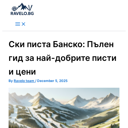
Skip
to
content
Ски писта Банско: Пълен
гид за най-добрите писти
и цени
By
Ravelo team
/
December 5, 2025