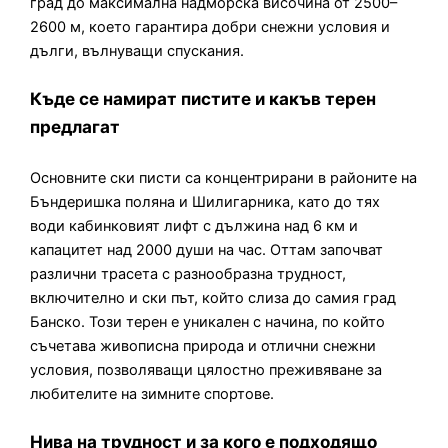
град до максимална надморска височина от 2500–
2600 м, което гарантира добри снежни условия и
дълги, вълнуващи спускания.
Къде се намират пистите и какъв терен
предлагат
Основните ски писти са концентрирани в районите на
Бъндеришка поляна и Шилигарника, като до тях
води кабинковият лифт с дължина над 6 км и
капацитет над 2000 души на час. Оттам започват
различни трасета с разнообразна трудност,
включително и ски път, който слиза до самия град
Банско. Този терен е уникален с начина, по който
съчетава живописна природа и отлични снежни
условия, позволяващи цялостно преживяване за
любителите на зимните спортове.
Нива на трудност и за кого е подходящо