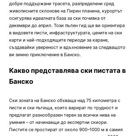
добре поддържани трасета, разпределени сред
живописните склонове на Пирин планина, курортът
осигурява идеалната база за ски почивка от
декември до април. Този пълен гид ще ви ориентира
в видовете писти, инфраструктурата, цените на ски
карти и най-подходящите периоди за каране,
създавайки увереност и вдъхновение за следващото
ви зимно приключение в Банско.
Какво представлява ски пистата в
Банско
Ски зоната на Банско обхваща над 75 километра с
писти и ски пътища, които варират по трудност и
предлагат разнообразен терен за всички нива на
умения – от начинаещи до експертни скиори.
Пистите се простират от около 900–1000 м в самия