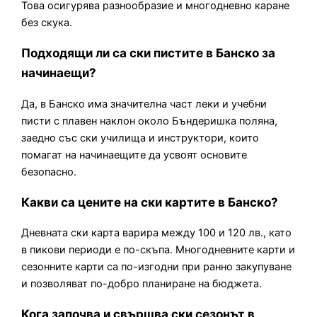
Това осигурява разнообразие и многодневно каране
без скука.
Подходящи ли са ски пистите в Банско за
начинаещи?
Да, в Банско има значителна част леки и учебни
писти с плавен наклон около Бъндеришка поляна,
заедно със ски училища и инструктори, които
помагат на начинаещите да усвоят основите
безопасно.
Какви са цените на ски картите в Банско?
Дневната ски карта варира между 100 и 120 лв., като
в пикови периоди е по-скъпа. Многодневните карти и
сезонните карти са по-изгодни при ранно закупуване
и позволяват по-добро планиране на бюджета.
Кога започва и свършва ски сезонът в