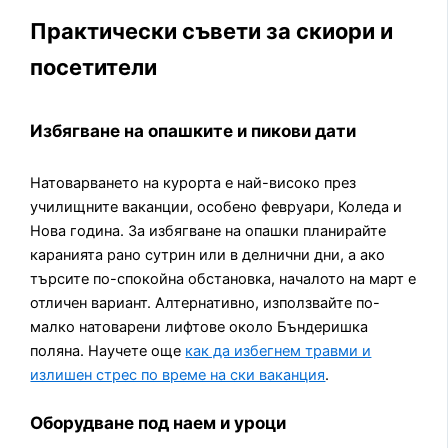
Практически съвети за скиори и
посетители
Избягване на опашките и пикови дати
Натоварването на курорта е най-високо през
училищните ваканции, особено февруари, Коледа и
Нова година. За избягване на опашки планирайте
каранията рано сутрин или в делнични дни, а ако
търсите по-спокойна обстановка, началото на март е
отличен вариант. Алтернативно, използвайте по-
малко натоварени лифтове около Бъндеришка
поляна. Научете още
как да избегнем травми и
излишен стрес по време на ски ваканция
.
Оборудване под наем и уроци