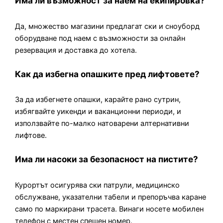
Има ли възможност за наем на екипировка?
Да, множество магазини предлагат ски и сноуборд
оборудване под наем с възможности за онлайн
резервация и доставка до хотела.
Как да избегна опашките пред лифтовете?
За да избегнете опашки, карайте рано сутрин,
избягвайте уикенди и ваканционни периоди, и
използвайте по-малко натоварени алтернативни
лифтове.
Има ли насоки за безопасност на пистите?
Курортът осигурява ски патрули, медицинско
обслужване, указателни табели и препоръчва каране
само по маркирани трасета. Винаги носете мобилен
телефон с местен спешен номер.