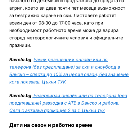
началото на декември и продължава до средата на
април, което ви дава почти пет месеца възможност
за безгрижно каране на ски. Лифтовете работят
всеки ден от 08:30 до 17:00 часа, като при
необходимост работното време може да варира
според метеорологичните условия и официалните
празници.
Ravelo.bg
Ранни резервации онлайн или по
телефона (без предплащане) за ски и сноуборд в
Банско – спести до 10% за целия сезон, без значение
кога ползваш
.
Цъкни ТУК
Ravelo.bg
Резервирай
онлайн или по телефона (без
предплащане) разходка с АТВ
в Банско и района.
Сега с активна промоция 2 за 1. Цъкни тук
Дати на сезон и работно време