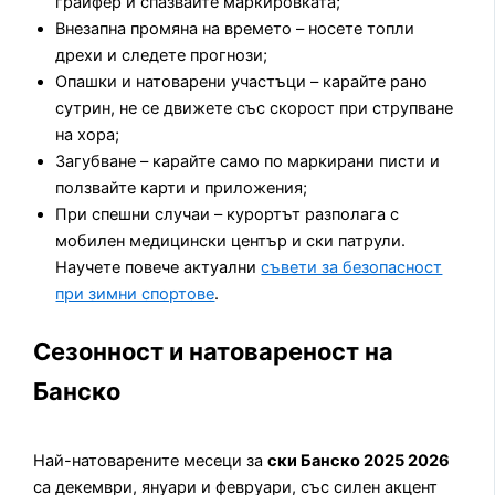
грайфер и спазвайте маркировката;
Внезапна промяна на времето – носете топли
дрехи и следете прогнози;
Опашки и натоварени участъци – карайте рано
сутрин, не се движете със скорост при струпване
на хора;
Загубване – карайте само по маркирани писти и
ползвайте карти и приложения;
При спешни случаи – курортът разполага с
мобилен медицински център и ски патрули.
Научете повече актуални
съвети за безопасност
при зимни спортове
.
Сезонност и натовареност на
Банско
Най-натоварените месеци за
ски Банско 2025 2026
са декември, януари и февруари, със силен акцент