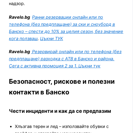
надзор.
Ravelo.bg
Ранни резервации онлайн или по
телефона (без предплащане) за ски и сноуборд в
Банско – спести до 10% за целия сезон, без значение
кога ползваш
.
Цъкни ТУК
Ravelo.bg
Резервирай
онлайн или по телефона (без
предплащане) разходка с АТВ
в Банско и района.
Сега с активна промоция 2 за 1. Цъкни тук
Безопасност, рискове и полезни
контакти в Банско
Чести инциденти и как да се предпазим
Хлъзгав терен и лед – използвайте обувки с