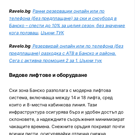
Ravelo.bg
Ранни резервации онлайн или по
телефона (без предплащане) за ски и сноуборд в
Банско – спести до 10% за целия сезон, без значение
кога ползваш
.
Цъкни ТУК
Ravelo.bg
Резервирай
онлайн или по телефона (без
предплащане) разходка с АТВ
в Банско и района.
Сега с активна промоция 2 за 1. Цъкни тук
Видове лифтове и оборудване
Ски зона Банско разполага с модерна лифтова
система, включваща между 14 и 18 лифта, сред
които и 8-местна кабинкова линия. Тази
инфраструктура осигурява бърз и удобен достъп до
склоновете, а надеждните съоръжения минимизират
чакащите времена. Снежните оръдия покриват почти
всички писти, осигурявайки отлична снежна