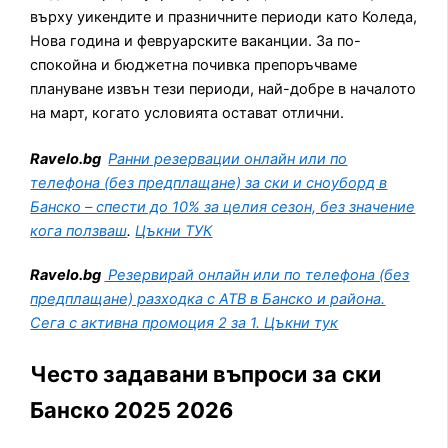
върху уикендите и празничните периоди като Коледа,
Нова година и февруарските ваканции. За по-
спокойна и бюджетна почивка препоръчваме
плануване извън тези периоди, най-добре в началото
на март, когато условията остават отлични.
Ravelo.bg
Ранни резервации онлайн или по
телефона (без предплащане) за ски и сноуборд в
Банско – спести до 10% за целия сезон, без значение
кога ползваш
.
Цъкни ТУК
Ravelo.bg
Резервирай
онлайн или по телефона (без
предплащане) разходка с АТВ
в Банско и района.
Сега с активна промоция 2 за 1. Цъкни тук
Често задавани въпроси за ски
Банско 2025 2026