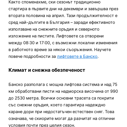
Както споменахме, ски сезонът традиционно
стартира в първите дни на декември и завършва през
втората половина на април. Тази продължителност е
сред най-дългите в България – заради ефективното
използване на снежните оръдия и северното
изложение на пистите. Лифтовете са отворени
между 08:30 и 17:00, с възможни локални изменения
в работното време за някои съоръжения. Научете
повече подробности за
лифтовете в Банско
.
Климат и снежна обезпеченост
Банско разполага с мощна лифтова система и над 75
км обработвани писти на надморска височина от 990
до 2530 метра. Всички основни трасета са покрити
със снежни оръдия, което гарантира надеждно
каране дори при недостатъчен естествен сняг. Това
означава, че скиорите могат да разчитат на отлични
условия почти през целия сезон.