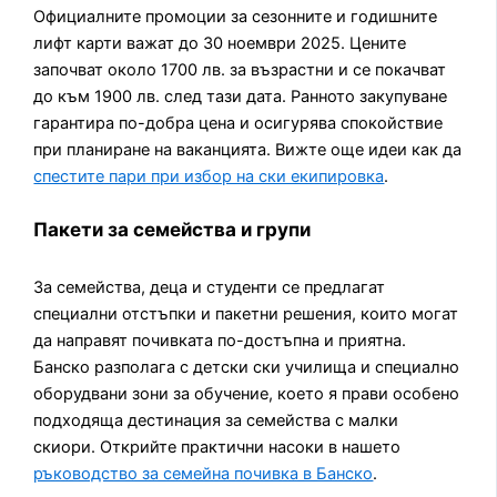
Официалните промоции за сезонните и годишните
лифт карти важат до 30 ноември 2025. Цените
започват около 1700 лв. за възрастни и се покачват
до към 1900 лв. след тази дата. Ранното закупуване
гарантира по-добра цена и осигурява спокойствие
при планиране на ваканцията. Вижте още идеи как да
спестите пари при избор на ски екипировка
.
Пакети за семейства и групи
За семейства, деца и студенти се предлагат
специални отстъпки и пакетни решения, които могат
да направят почивката по-достъпна и приятна.
Банско разполага с детски ски училища и специално
оборудвани зони за обучение, което я прави особено
подходяща дестинация за семейства с малки
скиори. Открийте практични насоки в нашето
ръководство за семейна почивка в Банско
.