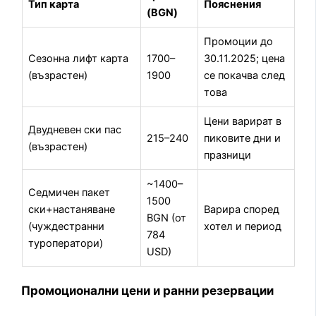
Тип карта
Пояснения
(BGN)
Промоции до
Сезонна лифт карта
1700–
30.11.2025; цена
(възрастен)
1900
се покачва след
това
Цени варират в
Двудневен ски пас
215–240
пиковите дни и
(възрастен)
празници
~1400–
Седмичен пакет
1500
ски+настаняване
Варира според
BGN (от
(чуждестранни
хотел и период
784
туроператори)
USD)
Промоционални цени и ранни резервации