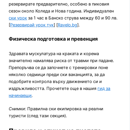
резервирате предварително, особено в пиковия
сезон около Коледа и Нова година. Индивидуален
ски урок
за 1 час в Банско струва между 60 и 90 лв.
[
Резервирай урок тук
] [
Ravelo.bg
].
Физическа подготовка и превенция
Здравата мускулатура на краката и корема
значително намалява риска от травми при падане.
Препоръчва се да започнете с тренировки поне
няколко седмици преди ски ваканцията, за да
подобрите контролa върху движението си и
издръжливостта. Прочетете още в нашия
гид за
начинаещи
.
Снимки:
Правилна ски екипировка на реални
туристи (след тази секция).