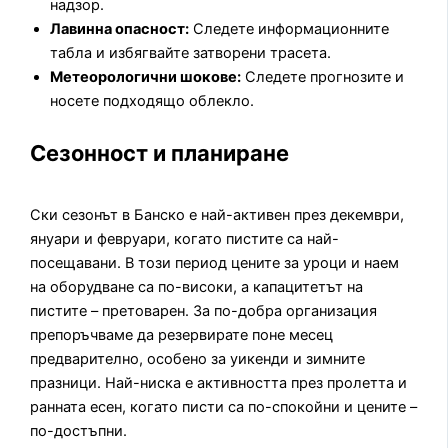
надзор.
Лавинна опасност:
Следете информационните
табла и избягвайте затворени трасета.
Метеорологични шокове:
Следете прогнозите и
носете подходящо облекло.
Сезонност и планиране
Ски сезонът в Банско е най-активен през декември,
януари и февруари, когато пистите са най-
посещавани. В този период цените за уроци и наем
на оборудване са по-високи, а капацитетът на
пистите – претоварен. За по-добра организация
препоръчваме да резервирате поне месец
предварително, особено за уикенди и зимните
празници. Най-ниска е активността през пролетта и
ранната есен, когато писти са по-спокойни и цените –
по-достъпни.