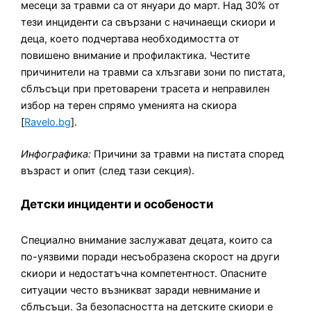
месеци за травми са от януари до март. Над 30% от
тези инциденти са свързани с начинаещи скиори и
деца, което подчертава необходимостта от
повишено внимание и профилактика. Честите
причинители на травми са хлъзгави зони по пистата,
сблъсъци при претоварени трасета и неправилен
избор на терен спрямо уменията на скиора
[
Ravelo.bg
].
Инфографика:
Причини за травми на пистата според
възраст и опит (след тази секция).
Детски инциденти и особености
Специално внимание заслужават децата, които са
по-уязвими поради несъобразена скорост на други
скиори и недостатъчна компетентност. Опасните
ситуации често възникват заради невнимание и
сблъсъци. За безопасността на детските скиори е