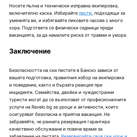
Носете пълна и технически изправна екипировка,
включително каска. Избирайте
писти
, подходящи за
уменията ви, и избягвайте пиковите часове с много
хора. Подгответе се физически седмици преди
ваканцията, за да намалите риска от травми и умора.
Заключение
Безопасността на ски пистите в Банско зависи от
вашата подготовка, правилния избор на екипировка
и поведение, както и бързата реакция при
инциденти. Семейства, двойки и чуждестранни
туристи могат да се възползват от професионалните
услуги на Ravelo.bg за уроци и активности, които
осигуряват безопасна и приятна ваканция. Не
забравяйте, че ранната резервация гарантира
качествено обслужване и повече време за
забавление на пистата.
Резервирайте своя ски урок и