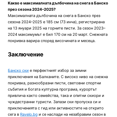
Какво е максималната дълбочина на снега в Банско
през сезона 2024–2025?
Максималната дълбочина на снега в Банско през
сезона 2024–2025 е 185 см (73 инча), регистрирана
на 13 януари 2025 на горните писти. За сезон 2023–
2024 максимумът е бил 170 см на 20 март. Снежната
покривка варира според височината и месеца.
Заключение
Банско ски
е перфектният избор за зимни
приключения на Балканите. С високо ниво на снежна
покривка, разнообразни писти, световни спортни
събития и богата културна програма, курортът
привлича както семейства, така и опитни скиори и
чуждестранни туристи. Запази ски пропуска си и
приключенията с гид или активностите на открито
сега в
Ravelo.bg
и се наслади на незабравим сезон в