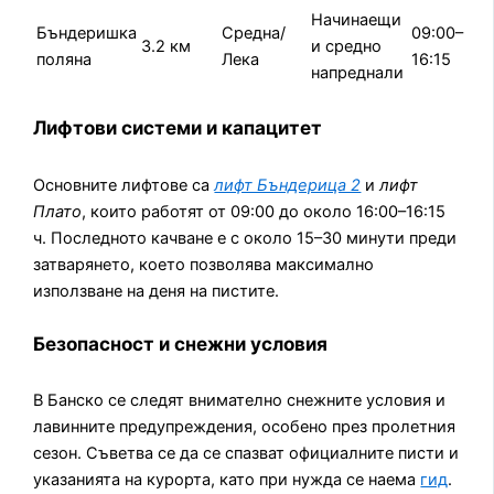
Начинаещи
Бъндеришка
Средна/
09:00–
3.2 км
и средно
поляна
Лека
16:15
напреднали
Лифтови системи и капацитет
Основните лифтове са
лифт Бъндерица 2
и
лифт
Плато
, които работят от 09:00 до около 16:00–16:15
ч. Последното качване е с около 15–30 минути преди
затварянето, което позволява максимално
използване на деня на пистите.
Безопасност и снежни условия
В Банско се следят внимателно снежните условия и
лавинните предупреждения, особено през пролетния
сезон. Съветва се да се спазват официалните писти и
указанията на курорта, като при нужда се наема
гид
.