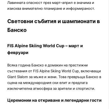
Лавинната опасност през март–април е значима и
изисква внимателно планиране и информираност.
Световни събития и шампионати в
Банско
FIS Alpine Skiing World Cup – март и
февруари
Всяка година Банско е домакин на престижни
състезания от FIS Alpine Skiing World Cup, включващи
Giant Slalom за мъже и жени. Това превръща Банско в
сцена на международния ски елит и предлага
изключителна атмосфера за зрители и спортисти.
Церемонии на откриване и легендарни гости