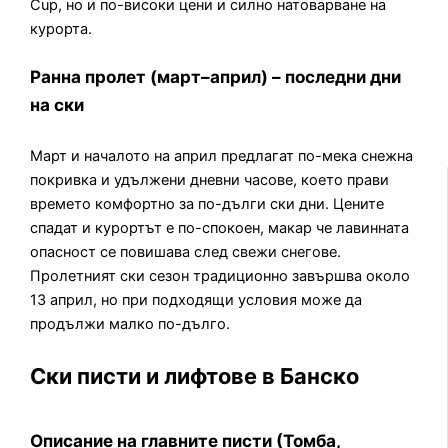
Cup, но и по-високи цени и силно натоварване на
курорта.
Ранна пролет (март–април) – последни дни
на ски
Март и началото на април предлагат по-мека снежна
покривка и удължени дневни часове, което прави
времето комфортно за по-дълги ски дни. Цените
спадат и курортът е по-спокоен, макар че лавинната
опасност се повишава след свежи снегове.
Пролетният ски сезон традиционно завършва около
13 април, но при подходящи условия може да
продължи малко по-дълго.
Ски писти и лифтове в Банско
Описание на главните писти (Томба,