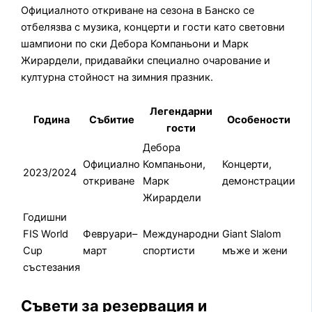
Официалното откриване на сезона в Банско се
отбелязва с музика, концерти и гости като световни
шампиони по ски Дебора Компаньони и Марк
Жирардели, придавайки специално очарование и
културна стойност на зимния празник.
Легендарни
Година
Събитие
Особености
гости
Дебора
Официално
Компаньони,
Концерти,
2023/2024
откриване
Марк
демонстрации
Жирардели
Годишни
FIS World
Февруари–
Международни
Giant Slalom
Cup
март
спортисти
мъже и жени
състезания
Съвети за резервация и