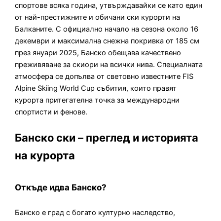
спортове всяка година, утвърждавайки се като един
от най-престижните и обичани ски курорти на
Балканите. С официално начало на сезона около 16
декември и максимална снежна покривка от 185 см
през януари 2025, Банско обещава качествено
преживяване за скиори на всички нива. Специалната
атмосфера се допълва от световно известните FIS
Alpine Skiing World Cup събития, които правят
курорта притегателна точка за международни
спортисти и фенове.
Банско ски – преглед и историята
на курорта
Откъде идва Банско?
Банско е град с богато културно наследство,