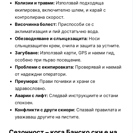
Колизии и травми:
Използвай подходяща
екипировка, включително шлем, и карай с
контролирана скорост.
Височинна болест:
Приспособи се с
аклиматизация и пий достатъчно вода.
Обезводняване и слънцезащита:
Носи
слънцезащитен крем, очила и защита за устните.
Загубване:
Използвай карти, GPS и наеми гид,
особено при първо посещение.
Проблеми с екипировката:
Проверявай и наемай
от надеждни оператори.
Преумора:
Прави почивки и храни се
здравословно.
Аварии с лифт:
Следвай инструкциите и остани
спокоен.
Конфликти с други скиори:
Спазвай правилата и
уважаваш другите на пистите.
Сезонност – кога Банско ски е на