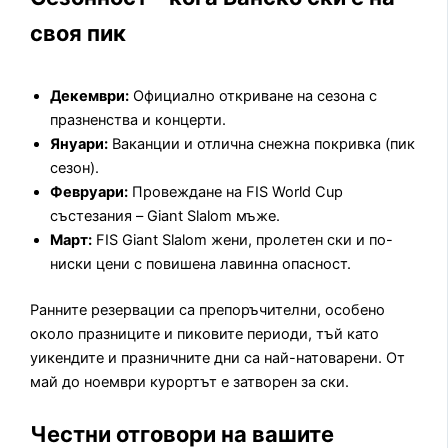
своя пик
Декември:
Официално откриване на сезона с
празненства и концерти.
Януари:
Ваканции и отлична снежна покривка (пик
сезон).
Февруари:
Провеждане на FIS World Cup
състезания – Giant Slalom мъже.
Март:
FIS Giant Slalom жени, пролетен ски и по-
ниски цени с повишена лавинна опасност.
Ранните резервации са препоръчителни, особено
около празниците и пиковите периоди, тъй като
уикендите и празничните дни са най-натоварени. От
май до ноември курортът е затворен за ски.
Честни отговори на вашите