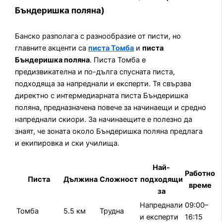
Бъндеришка поляна)
Банско разполага с разнообразие от писти, но
главните акценти са
писта Томба
и
писта
Бъндеришка поляна
. Писта Томба е
предизвикателна и по-дълга спусната писта,
подходяща за напреднали и експерти. Тя свързва
директно с интермедиарната писта Бъндеришка
поляна, предназначена повече за начинаещи и средно
напреднали скиори. За начинаещите е полезно да
знаят, че зоната около Бъндеришка поляна предлага
и екипировка и ски училища.
Най-
Работно
Писта
Дължина
Сложност
подходящи
време
за
Напреднали
09:00–
Томба
5.5 км
Трудна
и експерти
16:15