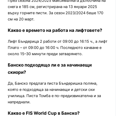
През сезона 2024/2025 максималната дълбочина на
снега е 185 см, регистрирана на 13 януари 2025
върху горните писти. За сезон 2023/2024 беше 170
см на 20 март.
Какво е времето на работа на лифтовете?
Лифт Бъндерица 2 работи от 09:00 до 16:15 ч., а лифт
Плато – от 09:00 до 16:00 ч. Последното качване е
около 15–30 минути преди затварянето.
Банско подходящо ли е за начинаещи
скиори?
Да, Банско предлага писта Бъндеришка поляна,
която е подходяща за начинаещи и детски ски
училища. Писта Томба е по-предизвикателна и за
напреднали.
Какво е FIS World Cup в Банско?