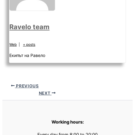
Ravelo team
Web
|
+ posts
Екипът на Равело
PREVIOUS
NEXT
Working hours:
Every day from 8:00 to 20:00