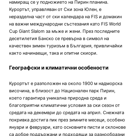
намиращ се у подножието на Пирин планина.
Курортът, управляван от Ски зона Юлен, е
неразделна част от ски календара на FIS и домакин
на важни международни състезания като FIS World
Cup Giant Slalom за мъже и жени. През последните
десетилетия Банско се превърна в символ на
качествен зимен туризъм в България, привличайки
както начинаещи, така и опитни скиори.
Географски и климатични особености
Курортът е разположен на около 1900 м надморска
височина, в близост до Национален парк Пирин,
което гарантира уникална природна среда и
благоприятни климатични условия за ски сезон от
средата на декември до средата на април. Снежната
покривка достига пик през зимните месеци, особено
януари и февруари, като основните писти и склонове
са добре поддържани и подходящи за разнообразни