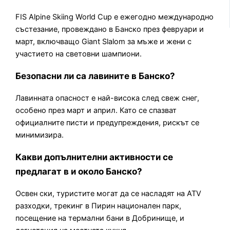
FIS Alpine Skiing World Cup е ежегодно международно
състезание, провеждано в Банско през февруари и
март, включващо Giant Slalom за мъже и жени с
участието на световни шампиони.
Безопасни ли са лавините в Банско?
Лавинната опасност е най-висока след свеж снег,
особено през март и април. Като се спазват
официалните писти и предупреждения, рискът се
минимизира.
Какви допълнителни активности се
предлагат в и около Банско?
Освен ски, туристите могат да се насладят на ATV
разходки, трекинг в Пирин национален парк,
посещение на термални бани в Добринище, и