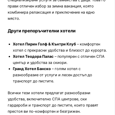
специализирани услуги за семейства с деца. Това го
прави отличен избор за зимна ваканция, която
комбинира релаксация и приключение на едно
място.
Други препоръчителни хотели
Хотел Пирин Голф & Кънтри Клуб
– комфортен
хотел с прекрасни удобства и близост до курорта.
Хотел Теодора Палас
– популярен с отличен СПА
център и удобства за скиори.
Гранд Хотел Банско
– голям хотел с
разнообразие от услуги и лесен достъп до
транспорт до пистите.
Всички тези хотели предлагат разнообразни
удобства, включително СПА центрове, ски
гардероби и транспорт до пистите, които правят
престоя ви по-комфортен и безгрижен.