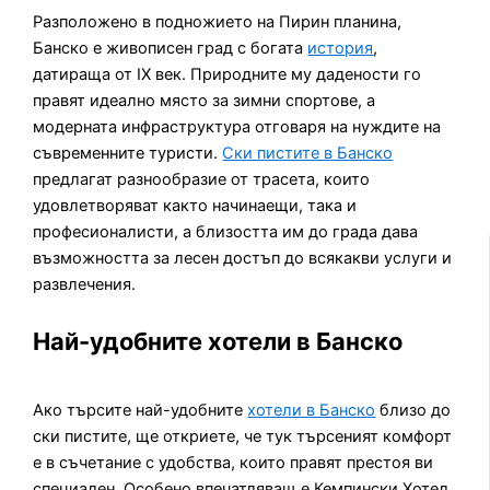
Разположено в подножието на Пирин планина,
Банско е живописен град с богата
история
,
датираща от IX век. Природните му дадености го
правят идеално място за зимни спортове, а
модерната инфраструктура отговаря на нуждите на
съвременните туристи.
Ски пистите в Банско
предлагат разнообразие от трасета, които
удовлетворяват както начинаещи, така и
професионалисти, а близостта им до града дава
възможността за лесен достъп до всякакви услуги и
развлечения.
Най-удобните хотели в Банско
Ако търсите най-удобните
хотели в Банско
близо до
ски пистите, ще откриете, че тук търсеният комфорт
е в съчетание с удобства, които правят престоя ви
специален. Особено впечатляващ е Кемпински Хотел