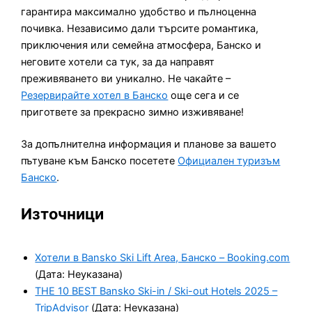
гарантира максимално удобство и пълноценна
почивка. Независимо дали търсите романтика,
приключения или семейна атмосфера, Банско и
неговите хотели са тук, за да направят
преживяването ви уникално. Не чакайте –
Резервирайте хотел в Банско
още сега и се
пригответе за прекрасно зимно изживяване!
За допълнителна информация и планове за вашето
пътуване към Банско посетете
Официален туризъм
Банско
.
Източници
Хотели в Bansko Ski Lift Area, Банско – Booking.com
(Дата: Неуказана)
THE 10 BEST Bansko Ski-in / Ski-out Hotels 2025 –
TripAdvisor
(Дата: Неуказана)