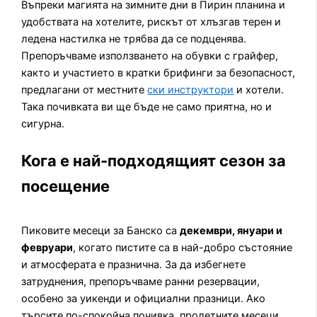
Въпреки магията на зимните дни в Пирин планина и
удобствата на хотелите, рискът от хлъзгав терен и
ледена настилка не трябва да се подценява.
Препоръчваме използването на обувки с грайфер,
както и участието в кратки брифинги за безопасност,
предлагани от местните
ски инструктори
и хотели.
Така почивката ви ще бъде не само приятна, но и
сигурна.
Кога е най-подходящият сезон за
посещение
Пиковите месеци за Банско са
декември, януари и
февруари
, когато пистите са в най-добро състояние
и атмосферата е празнична. За да избегнете
затруднения, препоръчваме ранни резервации,
особено за уикенди и официални празници. Ако
търсите по-спокойна почивка, пролетните месеци