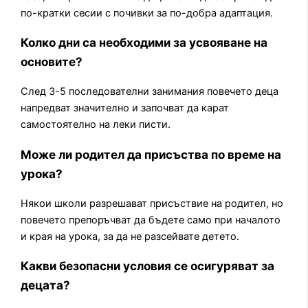
по-кратки сесии с почивки за по-добра адаптация.
Колко дни са необходими за усвояване на
основите?
След 3-5 последователни занимания повечето деца
напредват значително и започват да карат
самостоятелно на леки писти.
Може ли родител да присъства по време на
урока?
Някои школи разрешават присъствие на родител, но
повечето препоръчват да бъдете само при началото
и края на урока, за да не разсейвате детето.
Какви безопасни условия се осигуряват за
децата?