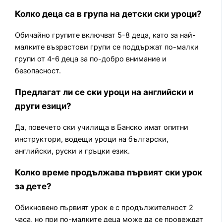
Колко деца са в група на детски ски уроци?
Обичайно групите включват 5-8 деца, като за най-
малките възрастови групи се поддържат по-малки
групи от 4-6 деца за по-добро внимание и
безопасност.
Предлагат ли се ски уроци на английски и
други езици?
Да, повечето ски училища в Банско имат опитни
инструктори, водещи уроци на български,
английски, руски и гръцки език.
Колко време продължава първият ски урок
за дете?
Обикновено първият урок е с продължителност 2
часа, но при по-малките деца може да се провеждат