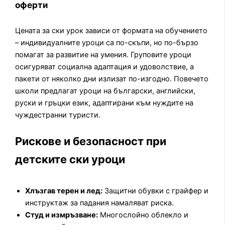
оферти
Цената за ски урок зависи от формата на обучението
– индивидуалните уроци са по-скъпи, но по-бързо
помагат за развитие на умения. Груповите уроци
осигуряват социална адаптация и удоволствие, а
пакети от няколко дни излизат по-изгодно. Повечето
школи предлагат уроци на български, английски,
руски и гръцки език, адаптирани към нуждите на
чуждестранни туристи.
Рискове и безопасност при
детските ски уроци
Хлъзгав терен и лед:
Защитни обувки с грайфер и
инструктаж за падания намаляват риска.
Студ и измръзване:
Многослойно облекло и