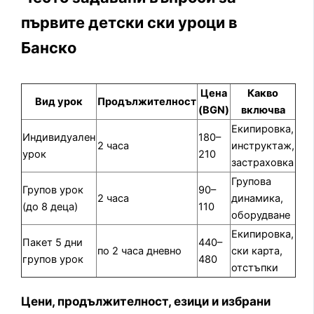
първите детски ски уроци в
Банско
Цена
Какво
Вид урок
Продължителност
(BGN)
включва
Екипировка,
Индивидуален
180–
2 часа
инструктаж,
урок
210
застраховка
Групова
Групов урок
90–
2 часа
динамика,
(до 8 деца)
110
оборудване
Екипировка,
Пакет 5 дни
440–
по 2 часа дневно
ски карта,
групов урок
480
отстъпки
Цени, продължителност, езици и избрани