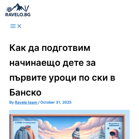
Skip
to
content
Как да подготвим
начинаещо дете за
първите уроци по ски в
Банско
By
Ravelo team
/
October 31, 2025