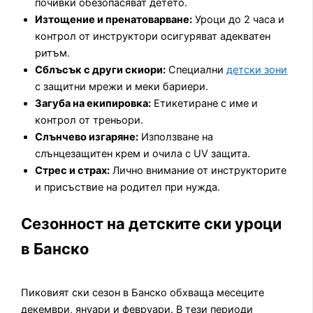
почивки обезопасяват детето.
Изтощение и пренатоварване:
Уроци до 2 часа и
контрол от инструктори осигуряват адекватен
ритъм.
Сблъсък с други скиори:
Специални
детски зони
с защитни мрежи и меки бариери.
Загуба на екипировка:
Етикетиране с име и
контрол от треньори.
Слънчево изгаряне:
Използване на
слънцезащитен крем и очила с UV защита.
Стрес и страх:
Лично внимание от инструкторите
и присъствие на родител при нужда.
Сезонност на детските ски уроци
в Банско
Пиковият ски сезон в Банско обхваща месеците
декември, януари и февруари. В тези периоди