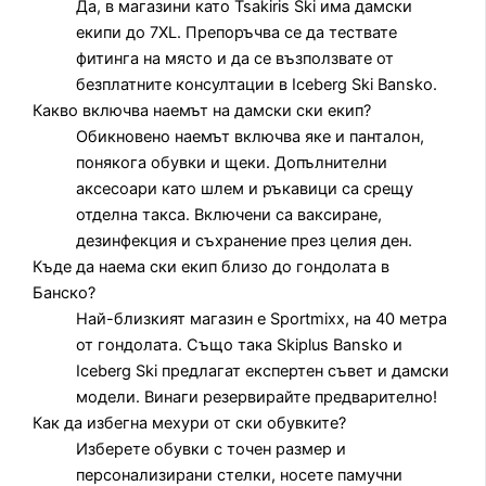
Да, в магазини като Tsakiris Ski има дамски
екипи до 7XL. Препоръчва се да тествате
фитинга на място и да се възползвате от
безплатните консултации в Iceberg Ski Bansko.
Какво включва наемът на дамски ски екип?
Обикновено наемът включва яке и панталон,
понякога обувки и щеки. Допълнителни
аксесоари като шлем и ръкавици са срещу
отделна такса. Включени са ваксиране,
дезинфекция и съхранение през целия ден.
Къде да наема ски екип близо до гондолата в
Банско?
Най-близкият магазин е Sportmixx, на 40 метра
от гондолата. Също така Skiplus Bansko и
Iceberg Ski предлагат експертен съвет и дамски
модели. Винаги резервирайте предварително!
Как да избегна мехури от ски обувките?
Изберете обувки с точен размер и
персонализирани стелки, носете памучни