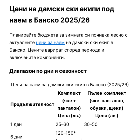
Цени на дамски ски екипи под
наем в Банско 2025/26
Планирайте бюджета за зимната си почивка лесно с
актуалните
цени за наем
на дамски ски екип в
Банско. Цените варират според периода и
включените компоненти.
Диапазон по дни и сезонност
Цени на наем за дамски ски екип в Банско (2025/26)
Комплект
Пълен комплект
(яке +
(яке, панталон,
Продължителност
панталон)
обувки, щеки)
Цена (лв.)
Цена (лв.)
1 ден
25–30
30–50
120–150*
6 дни
–