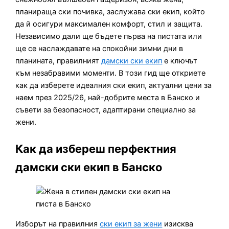
планираща ски почивка, заслужава ски екип, който
да й осигури максимален комфорт, стил и защита.
Независимо дали ще бъдете първа на пистата или
ще се наслаждавате на спокойни зимни дни в
планината, правилният
дамски ски екип
е ключът
към незабравими моменти. В този гид ще откриете
как да изберете идеалния ски екип, актуални цени за
наем през 2025/26, най-добрите места в Банско и
съвети за безопасност, адаптирани специално за
жени.
Как да избереш перфектния
дамски ски екип в Банско
Изборът на правилния
ски екип за жени
изисква