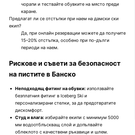
чорапи и тествайте обувките на място преди
каране.
Предлагат ли се отстъпки при наем на дамски ски
екип?
Да, при онлайн резервации можете да получите
15–20% отстъпка, особено при по-дълги
периоди на наем.
Рискове и съвети за безопасност
на пистите в Банско
Неподходящ фитинг на обувки:
използвайте
безплатния фитинг в Iceberg Ski и
персонализирани стелки, за да предотвратите
дискомфорт.
Студ и влага:
избирайте екипи с минимум 5000
мм водоотблъскващ слой и допълвайте
облеклото с качествени ръкавици и шлем.