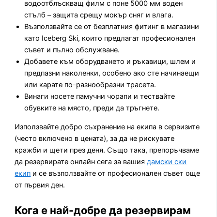
водоотблъскващ филм с поне 5000 мм воден
стълб – защита срещу мокър сняг и влага.
Възползвайте се от безплатния фитинг в магазини
като Iceberg Ski, които предлагат професионален
съвет и пълно обслужване.
Добавете към оборудването и ръкавици, шлем и
предпазни наколенки, особено ако сте начинаещи
или карате по-разнообразни трасета.
Винаги носете памучни чорапи и тествайте
обувките на място, преди да тръгнете.
Използвайте добро съхранение на екипа в сервизите
(често включено в цената), за да не рискувате
кражби и щети през деня. Също така, препоръчваме
да резервирате онлайн сега за вашия
дамски ски
екип
и се възползвайте от професионален съвет още
от първия ден.
Кога е най-добре да резервирам