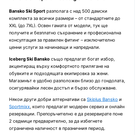
Bansko Ski Sport
разполага с над 500 дамски
комплекта за всички размери – от стандартните до
XXL (до 7XL). Освен гамата от модели, тук ще
получите и безплатно съхранение и професионална
консултация за правилен фитинг – изключително
ценни услуги за начинаещи и напреднали.
Iceberg Ski Bansko
също предлагат богат избор,
акцентиращ върху комфортното прилягане на
обувките и подходящата екипировка за жени.
Магазинът е удобно разположен близо до гондолата,
осигурявайки лесен достъп и бързо обслужване.
Някои други добри алтернативи са
Skiplus Bansko
и
Sportmixx
, които предлагат модерен сервиз и онлайн
резервации. Препоръчително е да резервирате поне
2 седмици предварително, за да избегнете
ограничена наличност в празничния период.