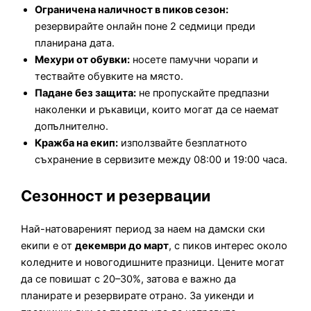
Ограничена наличност в пиков сезон:
резервирайте онлайн поне 2 седмици преди
планирана дата.
Мехури от обувки:
носете памучни чорапи и
тествайте обувките на място.
Падане без защита:
не пропускайте предпазни
наколенки и ръкавици, които могат да се наемат
допълнително.
Кражба на екип:
използвайте безплатното
съхранение в сервизите между 08:00 и 19:00 часа.
Сезонност и резервации
Най-натовареният период за наем на дамски ски
екипи е от
декември до март
, с пиков интерес около
коледните и новогодишните празници. Цените могат
да се повишат с 20–30%, затова е важно да
планирате и резервирате отрано. За уикенди и