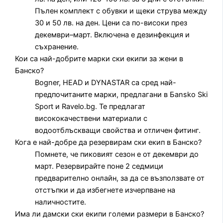
Пълен комплект с обувки и щеки струва между
30 и 50 лв. на ден. Цени са по-високи през
декември–март. Включена е дезинфекция и
съхранение.
Кои са най-добрите марки ски екипи за жени в
Банско?
Bogner, HEAD и DYNASTAR са сред най-
предпочитаните марки, предлагани в Бansko Ski
Sport и Ravelo.bg. Те предлагат
висококачествени материали с
водоотблъскващи свойства и отличен фитинг.
Кога е най-добре да резервирам ски екип в Банско?
Помнете, че пиковият сезон е от декември до
март. Резервирайте поне 2 седмици
предварително онлайн, за да се възползвате от
отстъпки и да избегнете изчерпване на
наличностите.
Има ли дамски ски екипи големи размери в Банско?