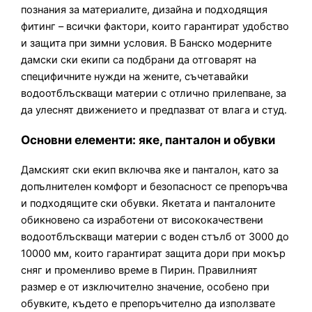
познания за материалите, дизайна и подходящия
фитинг – всички фактори, които гарантират удобство
и защита при зимни условия. В Банско модерните
дамски ски екипи са подбрани да отговарят на
специфичните нужди на жените, съчетавайки
водоотблъскващи материи с отлично прилепване, за
да улеснят движението и предпазват от влага и студ.
Основни елементи: яке, панталон и обувки
Дамският ски екип включва яке и панталон, като за
допълнителен комфорт и безопасност се препоръчва
и подходящите ски обувки. Якетата и панталоните
обикновено са изработени от висококачествени
водоотблъскващи материи с воден стълб от 3000 до
10000 мм, които гарантират защита дори при мокър
сняг и променливо време в Пирин. Правилният
размер е от изключително значение, особено при
обувките, където е препоръчително да използвате