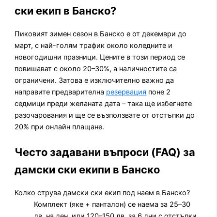
ски екип в Банско?
Пиковият зимен сезон в Банско е от декември до
март, с най-голям трафик около коледните и
новогодишни празници. Цените в този период се
повишават с около 20–30%, а наличностите са
ограничени. Затова е изключително важно да
направите предварителна
резервация
поне 2
седмици преди желаната дата – така ще избегнете
разочарования и ще се възползвате от отстъпки до
20% при онлайн плащане.
Често задавани въпроси (FAQ) за
дамски ски екипи в Банско
Колко струва дамски ски екип под наем в Банско?
Комплект (яке + панталон) се наема за 25–30
лв. на ден, или 120–150 лв. за 6 дни с отстъпки.