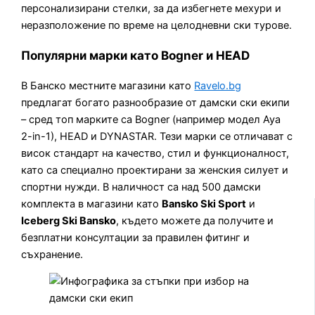
персонализирани стелки, за да избегнете мехури и
неразположение по време на целодневни ски турове.
Популярни марки като Bogner и HEAD
В Банско местните магазини като
Ravelo.bg
предлагат богато разнообразие от дамски ски екипи
– сред топ марките са Bogner (например модел Aya
2-in-1), HEAD и DYNASTAR. Тези марки се отличават с
висок стандарт на качество, стил и функционалност,
като са специално проектирани за женския силует и
спортни нужди. В наличност са над 500 дамски
комплекта в магазини като
Bansko Ski Sport
и
Iceberg Ski Bansko
, където можете да получите и
безплатни консултации за правилен фитинг и
съхранение.