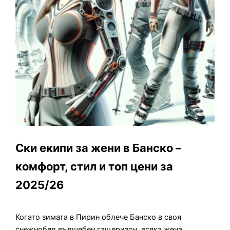
Ски екипи за жени в Банско –
комфорт, стил и топ цени за
2025/26
Когато зимата в Пирин облече Банско в своя
снежнобял вълшебен гащеризон, всяка жена,