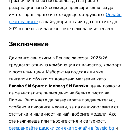
празнични дни се препоръчва да направите
резервация поне 2 седмици предварително, за да
имате гарантирано и подходящо оборудване.
Онлайн
резервациите
са най-добрият начин да спестите до
20% от цената и да избегнете нежелани изненади.
Заключение
Дамските ски екипи в Банско за сезон 2025/26
предлагат отлична комбинация от качество, комфорт
и достъпни цени. Изборът на подходящи яке,
панталон и обувки от доверени магазини като
Bansko Ski Sport
и
Iceberg Ski Bansko
ще ви позволи
да се насладите пълноценно на белите писти на
Пирин. Запомнете да резервирате предварително,
особено в пиковите месеци, за да се възползвате от
отстъпки и наличност на най-добрите модели. Ако
сте начинаеща или търсите стил и сигурност,
резервирайте дамски ски екип онлайн в Ravelo.bg
и