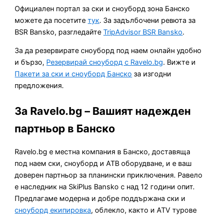
Официален портал за ски и сноуборд зона Банско
можете да посетите
тук
. За задълбочени ревюта за
BSR Bansko, разгледайте
TripAdvisor BSR Bansko
.
За да резервирате сноуборд под наем онлайн удобно
и бързо,
Резервирай сноуборд с Ravelo.bg
. Вижте и
Пакети за ски и сноуборд Банско
за изгодни
предложения.
За Ravelo.bg – Вашият надежден
партньор в Банско
Ravelo.bg е местна компания в Банско, доставяща
под наем ски, сноуборд и АТВ оборудване, и е ваш
доверен партньор за планински приключения. Равело
е наследник на SkiPlus Bansko с над 12 години опит.
Предлагаме модерна и добре поддържана ски и
сноуборд екипировка
, облекло, както и ATV турове