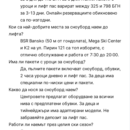
уроци и лифт пас варират между 325 и 798 БГН
за 3-13 дни. Онлайн резервациите обикновено
са по-изгодни.
Кои са най-добрите места за сноуборд наем до
лифта?
BSR Bansko (50 м от гондолата), Mega Ski Center
и K2 на ул. Пирин 121 са топ изборите, с
отлично обслужване и работа от 7:30 до 20:00.
Има ли пакети с уроци за сноуборд?
Да, пълните пакети включват сноуборд, обувки,
2 часа уроци дневно и лифт пас. За деца има
специални по-ниски цени и пакети.
Какво да нося за сноуборд наем?
Центровете предлагат оборудване за всички
нива с предплатени обувки. За деца и
тийнейджъри има адаптирани модели. Не
забравяйте депозит за лифт пас.
Работи ли наемът през целия ски сезон?