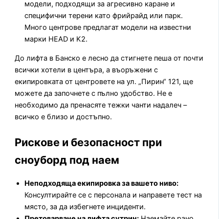
модели, подходящи за агресивно каране и
специфични терени като фрийрайд или парк.
Много центрове предлагат модели на известни
марки HEAD и K2.
До лифта в Банско е лесно да стигнете пеша от почти
всички хотели в центъра, а въоръжени с
екипировката от центровете на ул. „Пирин“ 121, ще
можете да започнете с пълно удобство. Не е
необходимо да пренасяте тежки чанти надалеч –
всичко е близо и достъпно.
Рискове и безопасност при
сноуборд под наем
Неподходяща екипировка за вашето ниво:
Консултирайте се с персонала и направете тест на
място, за да избегнете инциденти.
Претоварване на лифта сутрин:
Наемайте рано,