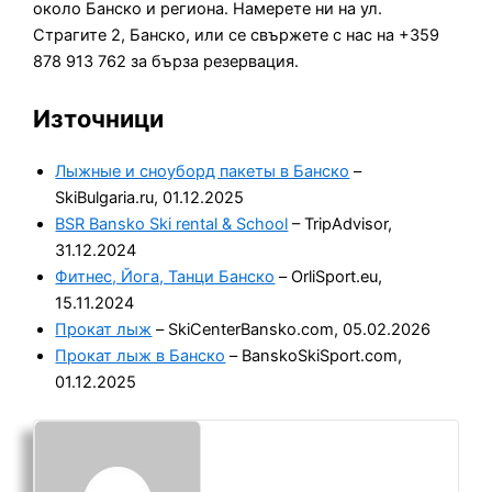
около Банско и региона. Намерете ни на ул.
Страгите 2, Банско, или се свържете с нас на +359
878 913 762 за бърза резервация.
Източници
Лыжные и сноуборд пакеты в Банско
–
SkiBulgaria.ru, 01.12.2025
BSR Bansko Ski rental & School
– TripAdvisor,
31.12.2024
Фитнес, Йога, Танци Банско
– OrliSport.eu,
15.11.2024
Прокат лыж
– SkiCenterBansko.com, 05.02.2026
Прокат лыж в Банско
– BanskoSkiSport.com,
01.12.2025