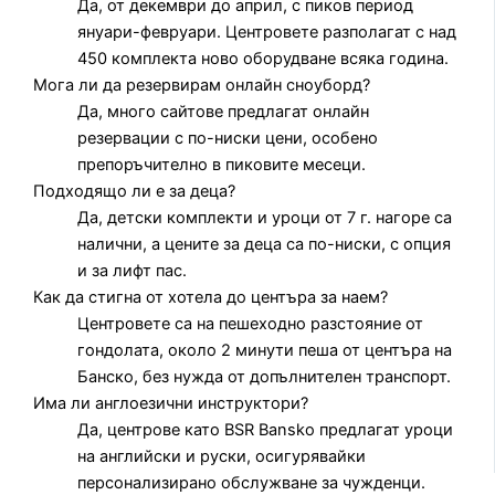
Да, от декември до април, с пиков период
януари-февруари. Центровете разполагат с над
450 комплекта ново оборудване всяка година.
Мога ли да резервирам онлайн сноуборд?
Да, много сайтове предлагат онлайн
резервации с по-ниски цени, особено
препоръчително в пиковите месеци.
Подходящо ли е за деца?
Да, детски комплекти и уроци от 7 г. нагоре са
налични, а цените за деца са по-ниски, с опция
и за лифт пас.
Как да стигна от хотела до центъра за наем?
Центровете са на пешеходно разстояние от
гондолата, около 2 минути пеша от центъра на
Банско, без нужда от допълнителен транспорт.
Има ли англоезични инструктори?
Да, центрове като BSR Bansko предлагат уроци
на английски и руски, осигурявайки
персонализирано обслужване за чужденци.