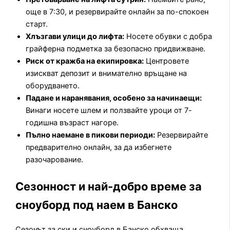
още в 7:30, и резервирайте онлайн за по-спокоен
старт.
Хлъзгави улици до лифта:
Носете обувки с добра
грайферна подметка за безопасно придвижване.
Риск от кражба на екипировка:
Центровете
изискват депозит и внимателно връщане на
оборудването.
Падане и наранявания, особено за начинаещи:
Винаги носете шлем и ползвайте уроци от 7-
годишна възраст нагоре.
Пълно наемане в пикови периоди:
Резервирайте
предварително онлайн, за да избегнете
разочарование.
Сезонност и най-добро време за
сноуборд под наем в Банско
Сезонът за ски и сноуборд в Банско обхваща