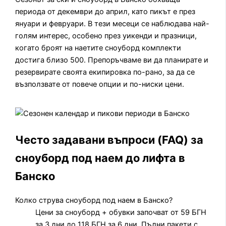
периода от декември до април, като пикът е през
януари и февруари. В тези месеци се наблюдава най-
голям интерес, особено през уикенди и празници,
когато броят на наетите сноуборд комплекти
достига близо 500. Препоръчваме ви да планирате и
резервирате своята екипировка по-рано, за да се
възползвате от повече опции и по-ниски цени.
Често задавани въпроси (FAQ) за
сноуборд под наем до лифта в
Банско
Колко струва сноуборд под наем в Банско?
Цени за сноуборд + обувки започват от 59 БГН
за 3 дни до 118 БГН за 6 дни. Пълни пакети с