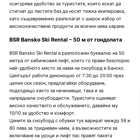
осигурява удобство за туристите, които искат да
стигнат до пистите без да носят тежка екипировка,
като същевременно разполагат с широк избор от
висококачествени продукти за всички нива каране.
BSR Bansko Ski Rental – 50 м от гондолата
BSR Bansko Ski Rental е разположен буквално на 50
метра от кабинковия лифт, което го прави безспорно
най-удобното място за наем на сноуборд в Банско.
Центърът работи денонощно от 7:30 до 20:00 през
целия ски сезон, предлагайки оборудване,
подходящо както за начинаещи, така и за
напреднали сноубордисти. Туристите оценяват
високо качеството и обслужването, давайки му
10/10 за удобство и комфорт.
Цените за сноуборд с обувки тук варират между 59 и
80 лева за тридневен наем, а възможностите за
включване на уроци и лифт пас правят пакета