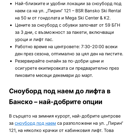
Най-близките и удобни локации за сноуборд под
наем са на ул. „Пирин“ 121 – BSR Bansko Ski Rental
на 50 м от гондолата и Mega Ski Center & K2.
Цените за сноуборд с обувки започват от 59 БГН
за 3 дни, с възможност за пакети, включващи
уроци и лифт пас.
Работно време на центровете: 7:30-20:00 всеки
ден през сезона, оптимално за цял ден на пистите.
Резервирайте онлайн за по-добри цени и
осигурете екипировката си предварително през
пиковите месеци декември до март.
Сноуборд под наем до лифта в
Банско – най-добрите опции
В сърцето на зимния курорт, най-добрите центрове
за
сноуборд под наем
са разположени на ул. „Пирин“
121, на няколко крачки от кабинковия лифт. Това