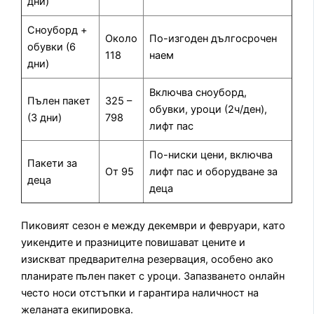
дни)
Сноуборд +
Около
По-изгоден дългосрочен
обувки (6
118
наем
дни)
Включва сноуборд,
Пълен пакет
325 –
обувки, уроци (2ч/ден),
(3 дни)
798
лифт пас
По-ниски цени, включва
Пакети за
От 95
лифт пас и оборудване за
деца
деца
Пиковият сезон е между декември и февруари, като
уикендите и празниците повишават цените и
изискват предварителна резервация, особено ако
планирате пълен пакет с уроци. Запазването онлайн
често носи отстъпки и гарантира наличност на
желаната екипировка.