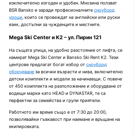
изключително изгоден и удобен. Мнозина ползват
BSR Bansko и заради професионалните
сноуборд
уроци
, които се провеждат на английски или руски
език, достъпни за чужденците и местните.
Mega Ski Center и K2 – ул. Пирин 121
На същата улица, на удобно разстояние от лифта, се
намират Mega Ski Center и Bansko Ski Rent K2. Тези
центрове предлагат богат избор от
сноуборд
оборудване
за всички възрасти и нива, включително
детски комплекти и модели за начинаещи. С повече
от 450 комплекта на разположение и оборудване от
водещи марки като HEAD и DYNASTAR, те са
перфектни за семейства и групи приятели.
Работното им време също е от 7:30 до 20:00,
позволявайки гъвкавост при наемане и връщане на
екипировката.