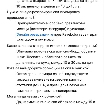
цената за възрастни. Каските за деца са на цена
10 лв. дневно, а шейната – 10 до 15 лв.
Нужно ли е да резервирам ски екипировка
предварително?
Препоръчително е, особено през пикови
месеци (декември-февруари) и уикенди.
Онлайн резервациите
през Ravelo.bg гарантират
наличност и отстъпки.
Какво включва стандартният ски комплект под наем?
Обичайно включва ски или сноуборд, обувки и
щеки. Каските и облеклото са наем за
допълнителна сума, между 10 и 30 лв. на ден.
Кога са най-добрите промоции за ски в Банско?
Октомври и ноември са най-подходящите
месеци за купуване на сезонни карти с
отстъпки до 30%, а през целия сезон има
намаления при наем на екипировка.
Мога ли да наема ски облекло?
Да, наемът на пълно ски облекло е между 15 и