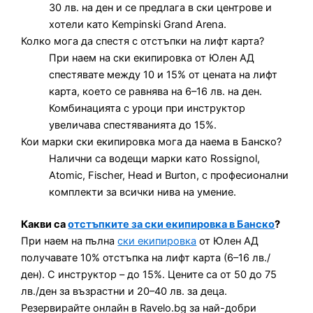
30 лв. на ден и се предлага в ски центрове и
хотели като Kempinski Grand Arena.
Колко мога да спестя с отстъпки на лифт карта?
При наем на ски екипировка от Юлен АД
спестявате между 10 и 15% от цената на лифт
карта, което се равнява на 6–16 лв. на ден.
Комбинацията с уроци при инструктор
увеличава спестяванията до 15%.
Кои марки ски екипировка мога да наема в Банско?
Налични са водещи марки като Rossignol,
Atomic, Fischer, Head и Burton, с професионални
комплекти за всички нива на умение.
Какви са
отстъпките за ски екипировка в Банско
?
При наем на пълна
ски екипировка
от Юлен АД
получавате 10% отстъпка на лифт карта (6–16 лв./
ден). С инструктор – до 15%. Цените са от 50 до 75
лв./ден за възрастни и 20–40 лв. за деца.
Резервирайте онлайн в Ravelo.bg за най-добри