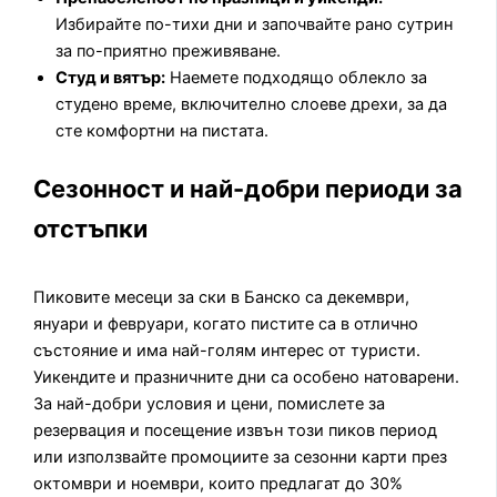
Избирайте по-тихи дни и започвайте рано сутрин
за по-приятно преживяване.
Студ и вятър:
Наемете подходящо облекло за
студено време, включително слоеве дрехи, за да
сте комфортни на пистата.
Сезонност и най-добри периоди за
отстъпки
Пиковите месеци за ски в Банско са декември,
януари и февруари, когато пистите са в отлично
състояние и има най-голям интерес от туристи.
Уикендите и празничните дни са особено натоварени.
За най-добри условия и цени, помислете за
резервация и посещение извън този пиков период
или използвайте промоциите за сезонни карти през
октомври и ноември, които предлагат до 30%