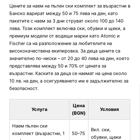
Цените за наем на пълен ски комплект за възрастни в
Банско варират между 50 и 75 лева на ден, като
пакетите с наем за 3 дни струват около 100 до 140
лева. Този комплект включва ски, обувки и щеки, а
премиум модели от водещи марки като Atomic и
Fischer са на разположение за любителите на
висококачествена екипировка. За деца цените са
значително по-ниски – от 20 до 40 лева на ден, което
представлява между 50 и 70% от цената за
възрастни. Каските за деца се наемат на цена около
10 лв. на ден, а осигуряването им е задължително за
безопасност.
Цена
Услуга
Условия
(BGN)
Наем пълен ски
Вкл. ски,
комплект (възрастни, 1
50–75
обувки, щеки