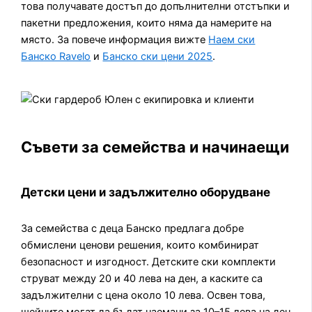
това получавате достъп до допълнителни отстъпки и
пакетни предложения, които няма да намерите на
място. За повече информация вижте
Наем ски
Банско Ravelo
и
Банско ски цени 2025
.
Съвети за семейства и начинаещи
Детски цени и задължително оборудване
За семейства с деца Банско предлага добре
обмислени ценови решения, които комбинират
безопасност и изгодност. Детските ски комплекти
струват между 20 и 40 лева на ден, а каските са
задължителни с цена около 10 лева. Освен това,
шейните могат да бъдат наемани за 10–15 лева на ден