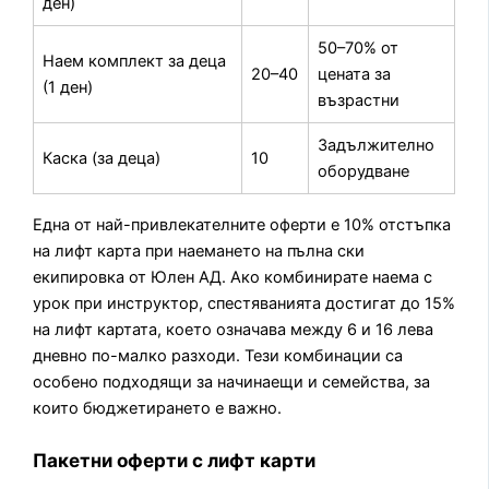
ден)
50–70% от
Наем комплект за деца
20–40
цената за
(1 ден)
възрастни
Задължително
Каска (за деца)
10
оборудване
Една от най-привлекателните оферти е 10% отстъпка
на лифт карта при наемането на пълна ски
екипировка от Юлен АД. Ако комбинирате наема с
урок при инструктор, спестяванията достигат до 15%
на лифт картата, което означава между 6 и 16 лева
дневно по-малко разходи. Тези комбинации са
особено подходящи за начинаещи и семейства, за
които бюджетирането е важно.
Пакетни оферти с лифт карти