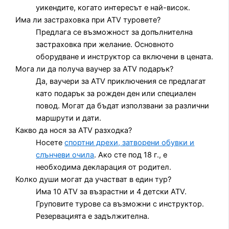
уикендите, когато интересът е най-висок.
Има ли застраховка при ATV туровете?
Предлага се възможност за допълнителна
застраховка при желание. Основното
оборудване и инструктор са включени в цената.
Мога ли да получа ваучер за ATV подарък?
Да, ваучери за ATV приключения се предлагат
като подарък за рожден ден или специален
повод. Могат да бъдат използвани за различни
маршрути и дати.
Какво да нося за ATV разходка?
Носете
спортни дрехи, затворени обувки и
слънчеви очила
. Ако сте под 18 г., е
необходима декларация от родител.
Колко души могат да участват в един тур?
Има 10 ATV за възрастни и 4 детски ATV.
Груповите турове са възможни с инструктор.
Резервацията е задължителна.