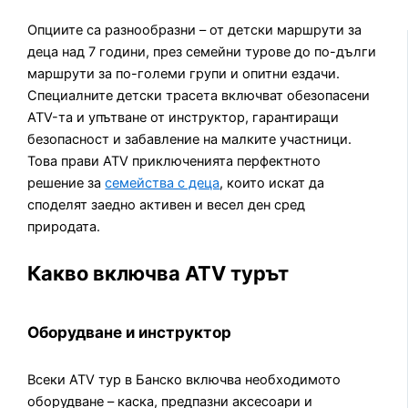
Опциите са разнообразни – от детски маршрути за
деца над 7 години, през семейни турове до по-дълги
маршрути за по-големи групи и опитни ездачи.
Специалните детски трасета включват обезопасени
ATV-та и упътване от инструктор, гарантиращи
безопасност и забавление на малките участници.
Това прави ATV приключенията перфектното
решение за
семейства с деца
, които искат да
споделят заедно активен и весел ден сред
природата.
Какво включва ATV турът
Оборудване и инструктор
Всеки ATV тур в Банско включва необходимото
оборудване – каска, предпазни аксесоари и