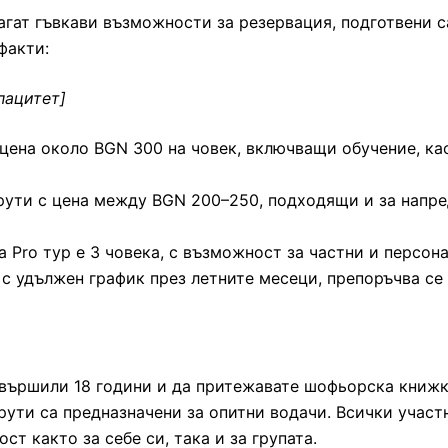
гат гъвкави възможности за резервация, подготвени с
факти:
пацитет]
ена около BGN 300 на човек, включващи обучение, кас
шрути с цена между BGN 200–250, подходящи и за напре
Pro тур е 3 човека, с възможност за частни и персон
., с удължен график през летните месеци, препоръчва с
авършили 18 години и да притежавате шофьорска книжка
рути са предназначени за опитни водачи. Всички участ
ст както за себе си, така и за групата.