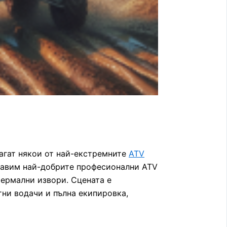
агат някои от най-екстремните
ATV
ставим най-добрите професионални ATV
термални извори. Сцената е
тни водачи и пълна екипировка,