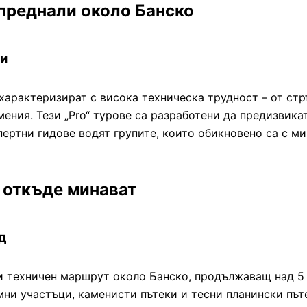
апреднали около Банско
ли
характеризират с висока техническа трудност – от ст
ения. Тези „Pro“ турове са разработени да предизвика
спертни гидове водят групите, които обикновено са с м
 откъде минават
д
и техничен маршрут около Банско, продължаващ над 5 
мни участъци, каменисти пътеки и тесни планински път