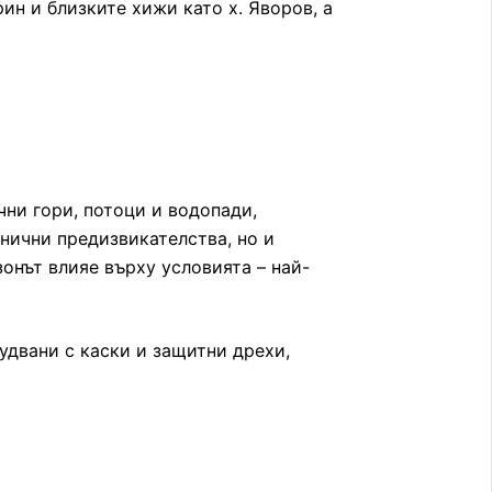
ин и близките хижи като х. Яворов, а
ни гори, потоци и водопади,
хнични предизвикателства, но и
онът влияе върху условията – най-
удвани с каски и защитни дрехи,