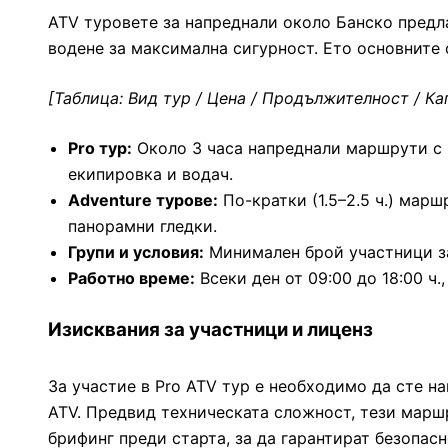
ATV туровете за напреднали около Банско предла
водене за максимална сигурност. Ето основните 
[Таблица: Вид тур / Цена / Продължителност / Ка
Pro тур:
Около 3 часа напреднали маршрути с ц
екипировка и водач.
Adventure турове:
По-кратки (1.5–2.5 ч.) мар
панорамни гледки.
Групи и условия:
Минимален брой участници за 
Работно време:
Всеки ден от 09:00 до 18:00 ч
Изисквания за участници и лиценз
За участие в Pro ATV тур е необходимо да сте н
ATV. Предвид техническата сложност, тези марш
брифинг преди старта, за да гарантират безопасно