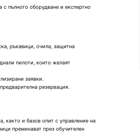
а с пълното оборудване и експертно
ка, ръкавици, очила, защитна
днали пилоти, които желаят
ализирани заявки.
е предварителна резервация.
, както и базов опит с управление на
ници преминават през обучителен