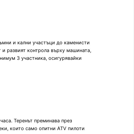
ръмни и кални участъци до каменисти
т и развият контрола върху машината,
инимум 3 участника, осигурявайки
часа. Теренът преминава през
еки, които само опитни ATV пилоти