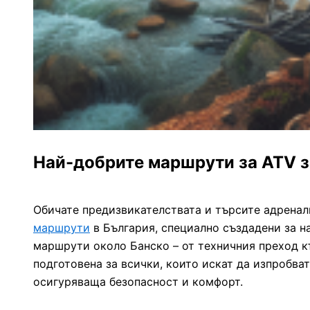
Най-добрите маршрути за ATV з
Обичате предизвикателствата и търсите адренал
маршрути
в България, специално създадени за н
маршрути около Банско – от техничния преход к
подготовена за всички, които искат да изпробва
осигуряваща безопасност и комфорт.