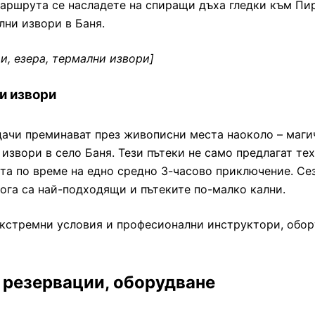
маршрута се насладете на спиращи дъха гледки към Пир
лни извори в Баня.
и, езера, термални извори]
и извори
ачи преминават през живописни места наоколо – магич
извори в село Баня. Тези пътеки не само предлагат те
а по време на едно средно 3-часово приключение. Сез
кога са най-подходящи и пътеките по-малко кални.
екстремни условия и професионални инструктори, обор
 резервации, оборудване