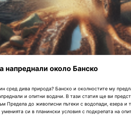
а напреднали около Банско
ин сред дива природа? Банско и околностите му предл
апреднали и опитни водачи. В тази статия ще ви пред
ъм Предела до живописни пътеки с водопади, езера и 
т уменията си в планински условия с подкрепата на опи