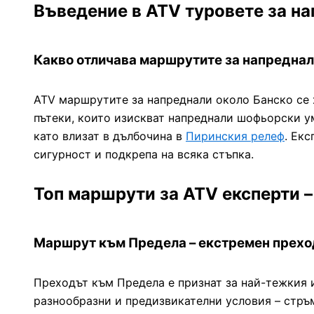
Въведение в ATV туровете за н
Какво отличава маршрутите за напредна
ATV маршрутите за напреднали около Банско се 
пътеки, които изискват напреднали шофьорски ум
като влизат в дълбочина в
Пиринския релеф
. Ек
сигурност и подкрепа на всяка стъпка.
Топ маршрути за ATV експерти –
Маршрут към Предела – екстремен прехо
Преходът към Предела е признат за най-тежкия 
разнообразни и предизвикателни условия – стръ