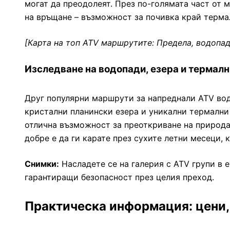
могат да преодолеят. През по-голямата част от 
на връщане – възможност за почивка край терма
[Карта на топ ATV маршрутите: Предела, водопад
Изследване на водопади, езера и термалн
Друг популярни маршрути за напреднали ATV вод
кристални планински езера и уникални термални 
отлична възможност за преоткриване на природат
добре е да ги карате през сухите летни месеци, 
Снимки:
Насладете се на галерия с ATV групи в 
гарантиращи безопасност през целия преход.
Практическа информация: цени,