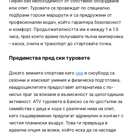
Пирин без необходимост от собствено оборудване
или опит. Туровете се провеждат по специално
подбрани горски маршрути и са придружени от
професионален водач, който гарантира безопасност
и комфорт. Продължителността им е между 1 и 1.5
часа, през което време получавате пълна екипировка
– каска, очила и транспорт до стартовата точка.
Предимства пред ски туровете
Докато зимните спортове като
ски
и сноуборд са
сезонни и изискват умения и физическа подготовка,
квадроциклетите предоставят алтернатива с по-
нисък праг за влизане и възможност за целогодишна
активност. ATV туровете в Банско са по-достъпни за
семейства с деца и хора с различни нива на опит,
като същевременно предлагат адреналин и контакт с
чистия планински въздух. Това ги превръща в
идеална опция за всеки, който иска да се наслади