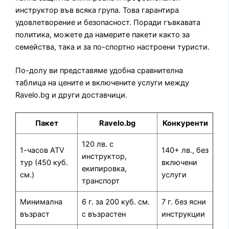
инструктор във всяка група. Това гарантира
удовлетворение и безопасност. Поради гъвкавата
политика, можете да намерите пакети както за
семейства, така и за по-спортно настроени туристи.
По-долу ви представяме удобна сравнителна
таблица на цените и включените услуги между
Ravelo.bg и други доставчици.
Пакет
Ravelo.bg
Конкуренти
120 лв. с
1-часов ATV
140+ лв., без
инструктор,
тур (450 куб.
включени
екипировка,
см.)
услуги
транспорт
Минимална
6 г. за 200 куб. см.
7 г. без ясни
възраст
с възрастен
инструкции