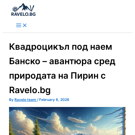
Skip
to
content
Квадроцикъл под наем
Банско – авантюра сред
природата на Пирин с
Ravelo.bg
By
Ravelo team
/
February 6, 2026