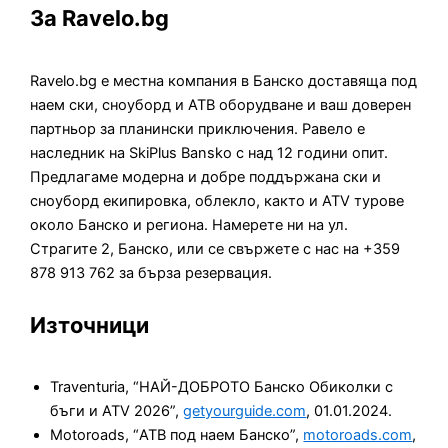
За Ravelo.bg
Ravelo.bg е местна компания в Банско доставяща под
наем ски, сноуборд и АТВ оборудване и ваш доверен
партньор за планински приключения. Равело е
наследник на SkiPlus Bansko с над 12 години опит.
Предлагаме модерна и добре поддържана ски и
сноуборд екипировка, облекло, както и ATV турове
около Банско и региона. Намерете ни на ул.
Страгите 2, Банско, или се свържете с нас на +359
878 913 762 за бърза резервация.
Източници
Traventuria, “НАЙ-ДОБРОТО Банско Обиколки с
бъги и ATV 2026”,
getyourguide.com
, 01.01.2024.
Motoroads, “АТВ под наем Банско”,
motoroads.com
,