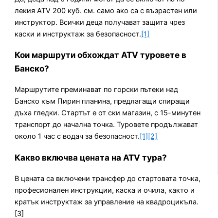
лекия ATV 200 куб. см. само ако са с възрастен или
инструктор. Всички деца получават защита чрез
каски и инструктаж за безопасност.
[1]
Кои маршрути обхождат ATV туровете в
Банско?
Маршрутите преминават по горски пътеки над
Банско към Пирин планина, предлагащи спиращи
дъха гледки. Стартът е от ски магазин, с 15-минутен
транспорт до начална точка. Туровете продължават
около 1 час с водач за безопасност.
[1][2]
Какво включва цената на ATV тура?
В цената са включени трансфер до стартовата точка,
професионален инструкции, каска и очила, както и
кратък инструктаж за управление на квадроцикъла.
[3]