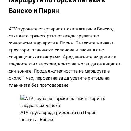
Маршрути по горски пътеки в
Банско и Пирин
ATV туровете стартират от ски магазин в Банско,
откъдето транспортът отвежда групата до
живописни маршрути в Пирин. Пътеките минават
през гори, планински склонове и пасища със
спиращи дъха панорами. Сред важните акценти са
гледките към върхове, които не могат да се видят от
ски зоните. Продължителността на маршрута е
около 1 час, перфектна за да усетите ритъма на
планината без претоварване.
ATV група сред природата на Пирин
планина, Банско