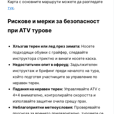
Карта с основните маршрути можете да разгледате
тук
.
Рискове и мерки за безопасност
при ATV турове
Хлъзгав терен или лед през зимата:
Носете
подходящи обувки с грайфер, следвайте
инструктора стриктно и винаги носете каска.
Недостатъчен опит в офроуд:
Задължителен
инструктаж и брифинг преди началото на тура,
който подготвя участниците за управление по
неравен терен.
Падания на неравен терен:
Управлявайте ATV с
4×4 внимателно, контролирайте скоростта и
използвайте защитни очила срещу прах.
Неблагоприятни метеоусловия:
Проверявайте
прогноза за времето предварително, туровете се