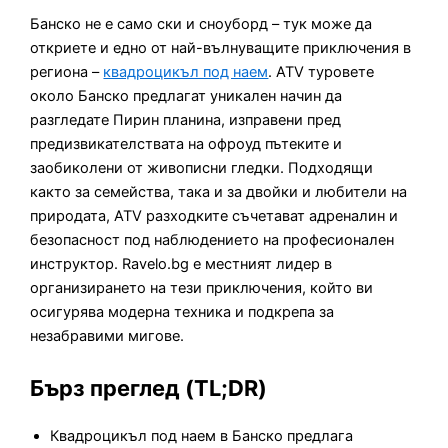
Банско не е само ски и сноуборд – тук може да
откриете и едно от най-вълнуващите приключения в
региона –
квадроцикъл под наем
. ATV туровете
около Банско предлагат уникален начин да
разгледате Пирин планина, изправени пред
предизвикателствата на офроуд пътеките и
заобиколени от живописни гледки. Подходящи
както за семейства, така и за двойки и любители на
природата, ATV разходките съчетават адреналин и
безопасност под наблюдението на професионален
инструктор. Ravelo.bg е местният лидер в
организирането на тези приключения, който ви
осигурява модерна техника и подкрепа за
незабравими мигове.
Бърз преглед (TL;DR)
Квадроцикъл под наем в Банско предлага