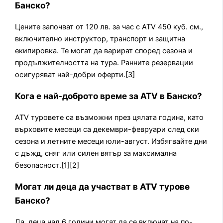
Банско?
Цените започват от 120 лв. за час с ATV 450 куб. см.,
включително инструктор, транспорт и защитна
екипировка. Те могат да варират според сезона и
продължителността на тура. Ранните резервации
осигуряват най-добри оферти.[3]
Кога е най-доброто време за ATV в Банско?
ATV туровете са възможни през цялата година, като
върховите месеци са декември-февруари след ски
сезона и летните месеци юли-август. Избягвайте дни
с дъжд, сняг или силен вятър за максимална
безопасност.[1][2]
Могат ли деца да участват в ATV турове
Банско?
Да, деца над 6 години могат да се включат на по-