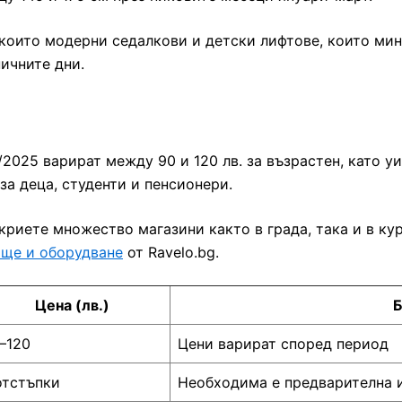
 които модерни седалкови и детски лифтове, които ми
ичните дни.
/2025 варират между 90 и 120 лв. за възрастен, като у
за деца, студенти и пенсионери.
риете множество магазини както в града, така и в ку
ище и оборудване
от Ravelo.bg.
Цена (лв.)
–120
Цени варират според период
отстъпки
Необходима е предварителна