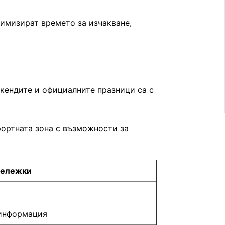
нимизират времето за изчакване,
икендите и официалните празници са с
рортната зона с възможности за
Бележки
 информация