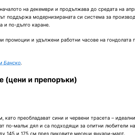
 началото на декември и продължава до средата на апр
тът поддържа модернизираната си система за производс
 и по-дълго каране.
ни промоции и удължени работни часове на гондолата п
м Банско
.
е (цени и препоръки)
м, като преобладават сини и червени трасета – идеалн
мат по-малък дял и са подходящи за опитни любители н
ду 145 и 175 см през пиковите месеци януари-март.