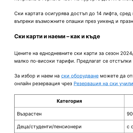
Ски картата осигурява достъп до 14 лифта, сред
въпреки възможните опашки през уикенд и празн
Ски карти и наеми – как и къде
Цените на еднодневните ски карти за сезон 2024
малко по-високи тарифи. Предлагат се отстъпки 
За избор и наем на
ски оборудване
можете да отк
онлайн резервация чрез
Резервация на ски учил
Категория
Възрастен
90
Деца/студенти/пенсионери
с 