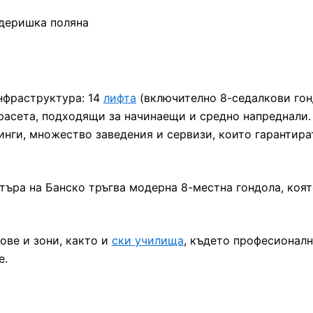
инфраструктура: 14
лифта
(включително 8-седалкови гонд
трасета, подходящи за начинаещи и средно напреднали.
кинги, множество заведения и сервизи, които гарантира
ентъра на Банско тръгва модерна 8-местна гондола, коя
ове и зони, както и
ски училища
, където професионалн
е.