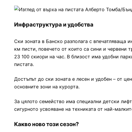
Инфраструктура и удобства
Ски зоната в Банско разполага с впечатляваща 
км писти, повечето от които са сини и червени 
23 100 скиори на час. В близост има удобни пар
пистата.
Достъпът до ски зоната е лесен и удобен – от ц
основните зони на курорта.
За цялото семейство има специални детски лифт
сигурното усвояване на техниката от най-малкит
Какво ново този сезон?