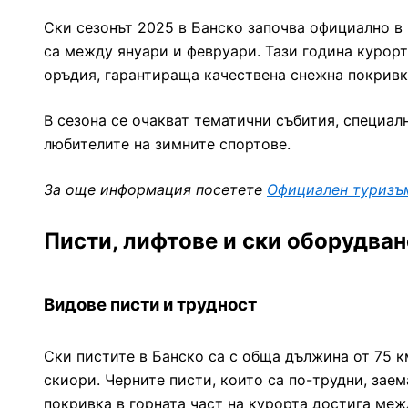
Ски сезонът 2025 в Банско започва официално в
са между януари и февруари. Тази година курор
оръдия, гарантираща качествена снежна покривка
В сезона се очакват тематични събития, специал
любителите на зимните спортове.
За още информация посетете
Официален туризъ
Писти, лифтове и ски оборудван
Видове писти и трудност
Ски пистите в Банско са с обща дължина от 75 к
скиори. Черните писти, които са по-трудни, зае
покривка в горната част на курорта достига меж