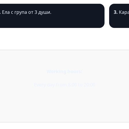
.
Ела с група от 3 души.
3.
Кара
Working hours:
Every day from 8:00 to 20:00