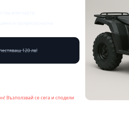
ства или парти.
шини и професионална
Спестяваш 120 лв!
н! Възползвай се сега и сподели