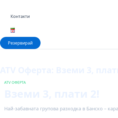
Контакти
Резервирай
ATV Оферта: Вземи 3, плат
ATV ОФЕРТА
Вземи 3, плати 2!
Най-забавната групова разходка в Банско – кара