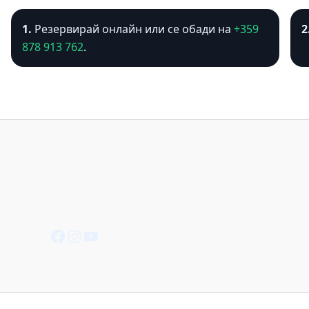
1.
Резервирай онлайн или се обади на
+359
2
878 913 762
.