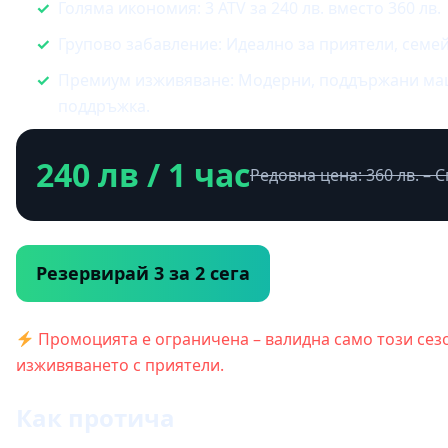
Голяма икономия: 3 ATV за 240 лв. вместо 360 лв.
Групово забавление: Идеално за приятели, семей
Премиум изживяване: Модерни, поддържани ма
поддръжка.
240 лв / 1 час
Редовна цена: 360 лв. – 
Резервирай 3 за 2 сега
Промоцията е ограничена – валидна само този сезо
изживяването с приятели.
Как протича