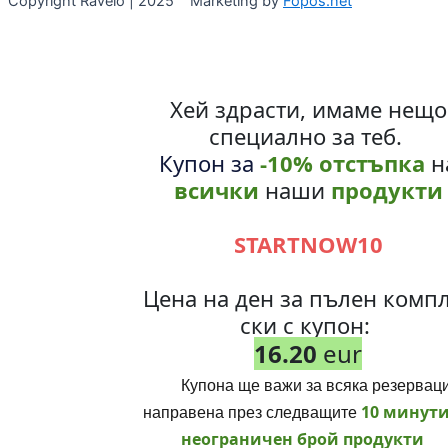
Copyright Ravelo | 2025 Marketing by
Fopos.net
Хей здрасти, имаме нещо
специално за теб.
Купон за
-10% отстъпка
н
всички
наши
продукти
STARTNOW10
Цена на ден за пълен комп
ски с купон:
16.20
eur
Купона ще важи за всяка резервац
направена през следващите
10 минути
неограничен брой продукти