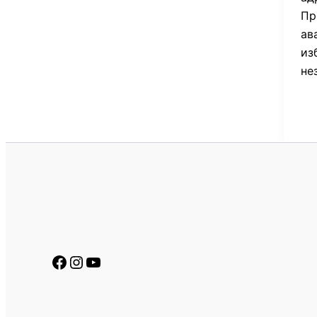
Пр
ав
из
не