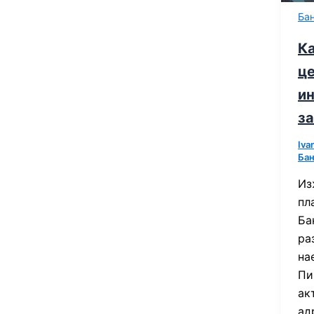
Ба
К
це
и
за
Iva
Ба
Из
пл
Ба
ра
на
Пи
ак
ад