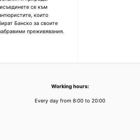
исъединете се към
антюристите, които
бират Банско за своите
забравими преживявания.
Working hours:
Every day from 8:00 to 20:00