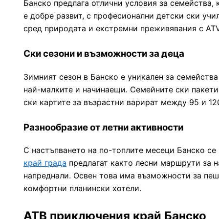
Банско предлага отлични условия за семейства, 
е добре развит, с професионални детски ски учи
сред природата и екстремни преживявания с ATV
Ски сезони и възможности за деца
Зимният сезон в Банско е уникален за семейства
най-малките и начинаещи. Семейните ски пакети 
ски картите за възрастни варират между 95 и 120
Разнообразие от летни активности
С настъпването на по-топлите месеци Банско се
край града
предлагат както лесни маршрути за на
напреднали. Освен това има възможности за пеш
комфортни планински хотели.
АТВ приключения край Банско