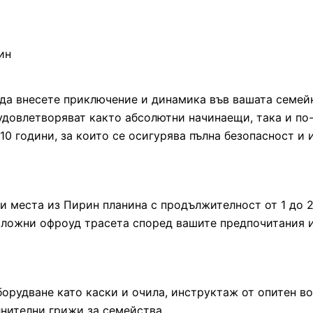
 да внесете приключение и динамика във вашата семей
 удовлетворяват както абсолютни начинаещи, така и по
10 години, за които се осигурява пълна безопасност и 
места из Пирин планина с продължителност от 1 до 2
сложни офроуд трасета според вашите предпочитания и
рудване като каски и очила, инструктаж от опитен во
лнителни грижи за семейства.