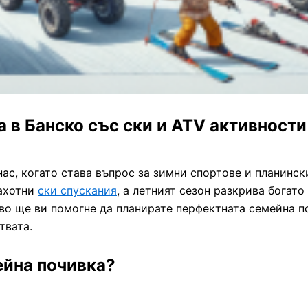
 в Банско със ски и ATV активности
нас, когато става въпрос за зимни спортове и планинс
рахотни
ски спускания
, а летният сезон разкрива богат
тво ще ви помогне да планирате перфектната семейна п
твата.
ейна почивка?