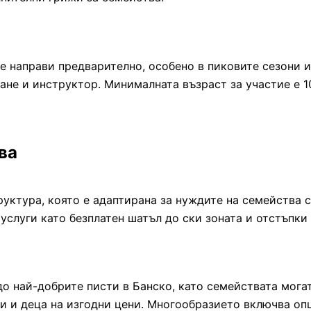
е направи предварително, особено в пиковите сезони 
дване и инструктор. Минималната възраст за участие е 
ва
уктура, която е адаптирана за нуждите на семейства с
услуги като безплатен шатъл до ски зоната и отстъпки
до най-добрите писти в Банско, като семействата мога
и и деца на изгодни цени. Многообразието включва опц