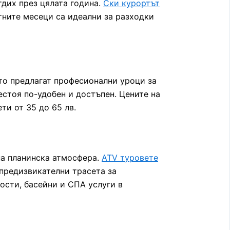
тдих през цялата година.
Ски курортът
етните месеци са идеални за разходки
ито предлагат професионални уроци за
естоя по-удобен и достъпен. Цените на
ти от 35 до 65 лв.
на планинска атмосфера.
ATV туровете
-предизвикателни трасета за
ости, басейни и СПА услуги в