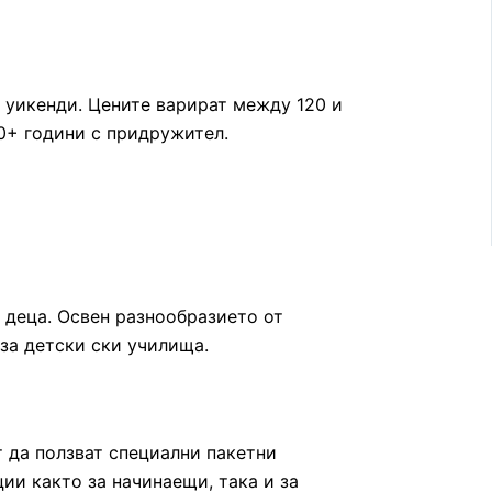
и уикенди. Цените варират между 120 и
10+ години с придружител.
 деца. Освен разнообразието от
 за детски ски училища.
т да ползват специални пакетни
ии както за начинаещи, така и за