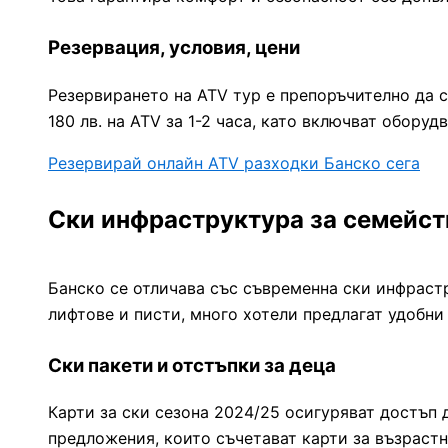
Резервация, условия, цени
Резервирането на ATV тур е препоръчително да с
180 лв. на ATV за 1-2 часа, като включват обору
Резервирай онлайн ATV разходки Банско сега
Ски инфраструктура за семейст
Банско се отличава със съвременна ски инфрастр
лифтове и писти, много хотели предлагат удобни 
Ски пакети и отстъпки за деца
Карти за ски сезона 2024/25 осигуряват достъп 
предложения, които съчетават карти за възрастн