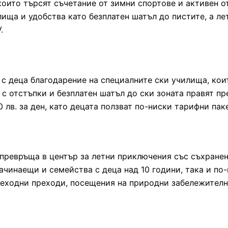
които търсят съчетание от зимни спортове и активен о
лища и удобства като безплатен шатъл до пистите, а л
.
 с деца благодарение на специалните ски училища, ко
с отстъпки и безплатен шатъл до ски зоната правят пр
 лв. за ден, като децата ползват по-ниски тарифни паке
 превръща в център за летни приключения със съхране
чинаещи и семейства с деца над 10 години, така и по
еходни преходи, посещения на природни забележителн