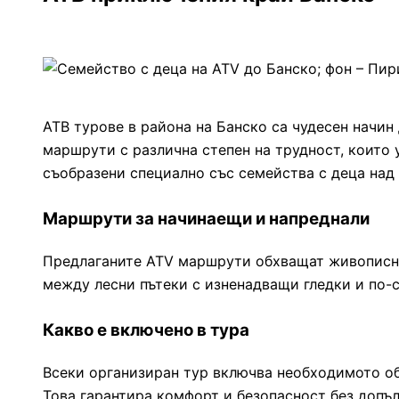
АТВ турове в района на Банско са чудесен начин
маршрути с различна степен на трудност, които
съобразени специално със семейства с деца над 
Маршрути за начинаещи и напреднали
Предлаганите ATV маршрути обхващат живописни 
между лесни пътеки с изненадващи гледки и по-
Какво е включено в тура
Всеки организиран тур включва необходимото обо
Това гарантира комфорт и безопасност без допъ